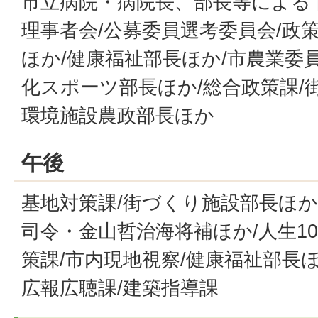
市立病院・病院長、部長等による
理事者会/公募委員選考委員会/政
ほか/健康福祉部長ほか/市農業委
化スポーツ部長ほか/総合政策課/
環境施設農政部長ほか
午後
基地対策課/街づくり施設部長ほか
司令・金山哲治海将補ほか/人生10
策課/市内現地視察/健康福祉部長ほ
広報広聴課/建築指導課