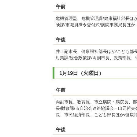
午前
危機管理監、危機管理課/健康福祉部長ほか
険課/市職員辞令交付式/病院事務局長ほか
午後
井上副市長、健康福祉部長ほか/こども部長
対策課/総合政策課/両副市長、政策部長、
1月19日（火曜日）
午前
両副市長、教育長、市立病院・病院長、部
長/財政課/市自治会連絡協議会・山元哲
長、市民経済部長、こども部長ほか/健康
午後