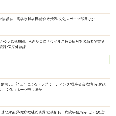
祉協議会・高橋政勝会長/総合政策課/文化スポーツ部長ほか
市議会公明党議員団から新型コロナウイルス感染症対策緊急要望書受
設課/医療健診課
病院長、部長等によるトップミーティング/理事者会/教育長/財政
部長、文化スポーツ部長ほか
、基地対策課/健康福祉総務課/総務部長、病院事務局長ほか（経営