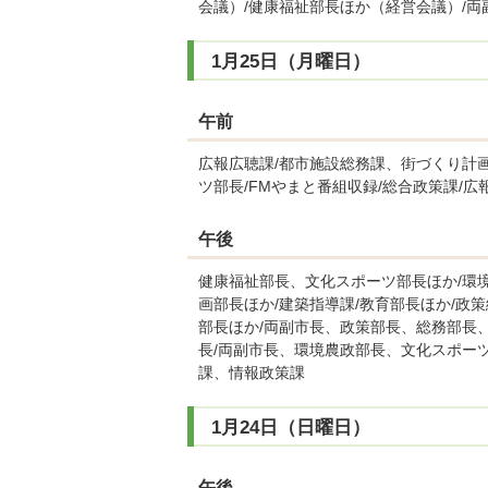
会議）/健康福祉部長ほか（経営会議）/両
1月25日（月曜日）
午前
広報広聴課/都市施設総務課、街づくり計画
ツ部長/FMやまと番組収録/総合政策課/
午後
健康福祉部長、文化スポーツ部長ほか/環
画部長ほか/建築指導課/教育部長ほか/政策
部長ほか/両副市長、政策部長、総務部長
長/両副市長、環境農政部長、文化スポー
課、情報政策課
1月24日（日曜日）
午後