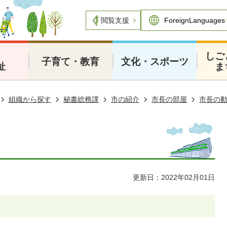
閲覧支援
・
しご
子育て・教育
文化・スポーツ
祉
ま
組織から探す
秘書総務課
市の紹介
市長の部屋
市長の
更新日：2022年02月01日