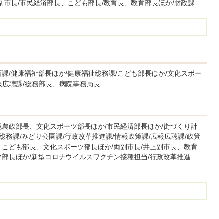
副市長/市民経済部長、こども部長/教育長、教育部長ほか/財政課
課/健康福祉部長ほか/健康福祉総務課/こども部長ほか/文化スポー
広報広聴課/総務部長、病院事務局長
境農政部長、文化スポーツ部長ほか/市民経済部長ほか/街づくり計
総務課/みどり公園課/行政改革推進課/情報政策課/広報広聴課/政策
、こども部長、文化スポーツ部長ほか/両副市長/井上副市長、教育
ツ部長ほか/新型コロナウイルスワクチン接種担当/行政改革推進