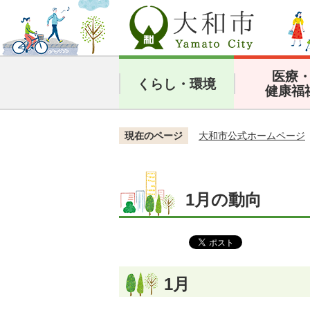
医療
くらし・環境
健康福
現在のページ
大和市公式ホームページ
1月の動向
1月