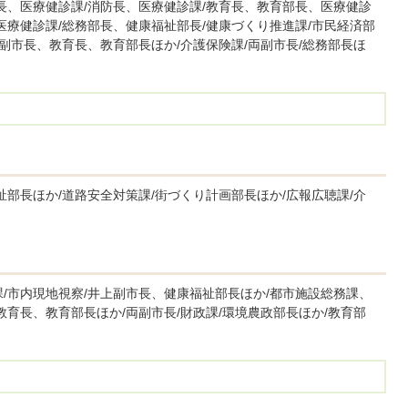
長、医療健診課/消防長、医療健診課/教育長、教育部長、医療健診
医療健診課/総務部長、健康福祉部長/健康づくり推進課/市民経済部
上副市長、教育長、教育部長ほか/介護保険課/両副市長/総務部長ほ
祉部長ほか/道路安全対策課/街づくり計画部長ほか/広報広聴課/介
/市内現地視察/井上副市長、健康福祉部長ほか/都市施設総務課、
教育長、教育部長ほか/両副市長/財政課/環境農政部長ほか/教育部