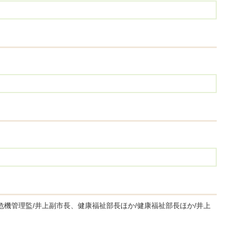
危機管理監/井上副市長、健康福祉部長ほか/健康福祉部長ほか/井上