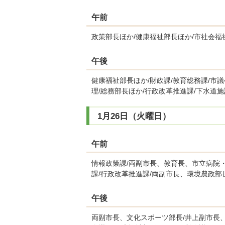
午前
政策部長ほか/健康福祉部長ほか/市社会福
午後
健康福祉部長ほか/財政課/教育総務課/
理/総務部長ほか/行政改革推進課/下水道施
1月26日（火曜日）
午前
情報政策課/両副市長、教育長、市立病院・
課/行政改革推進課/両副市長、環境農政
午後
両副市長、文化スポーツ部長/井上副市長