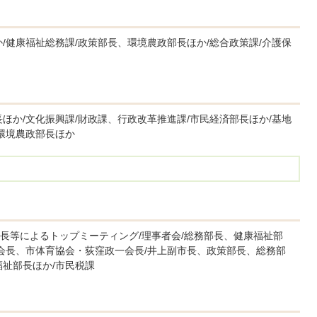
/健康福祉総務課/政策部長、環境農政部長ほか/総合政策課/介護保
ほか/文化振興課/財政課、行政改革推進課/市民経済部長ほか/基地
環境農政部長ほか
長等によるトップミーティング/理事者会/総務部長、健康福祉部
夫会長、市体育協会・荻窪政一会長/井上副市長、政策部長、総務部
福祉部長ほか/市民税課