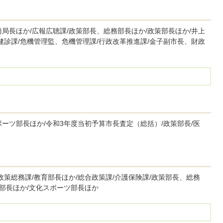
局長ほか/広報広聴課/政策部長、総務部長ほか/政策部長ほか/井上
健診課/危機管理監、危機管理課/行政改革推進課/金子副市長、財政
ーツ部長ほか/令和3年度当初予算市長査定（総括）/政策部長/医
政策総務課/教育部長ほか/総合政策課/介護保険課/政策部長、総務
設部長ほか/文化スポーツ部長ほか