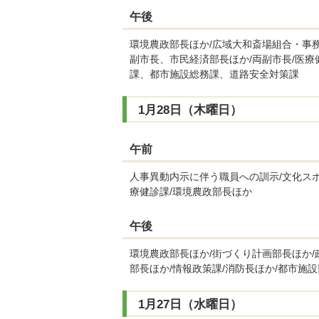
午後
環境農政部長ほか/広域大和斎場組合・事務
副市長、市民経済部長ほか/両副市長/医療
課、都市施設総務課、道路安全対策課
1月28日（木曜日）
午前
人事異動内示に伴う職員への訓示/文化スポ
療健診課/環境農政部長ほか
午後
環境農政部長ほか/街づくり計画部長ほか/
部長ほか/情報政策課/消防長ほか/都市施
1月27日（水曜日）