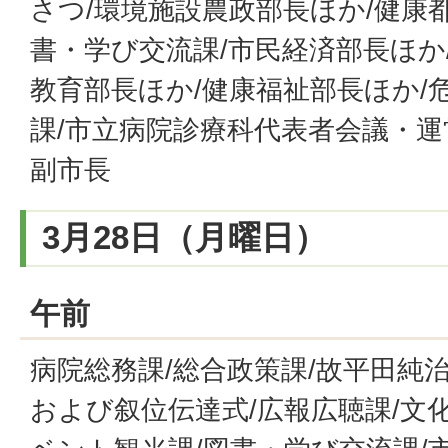
さつ/環境施設農政部長ほか/健康
書・学び交流課/市民経済部長ほか
教育部長ほか/健康福祉部長ほか/
課/市立病院診療科代表者会議・運
副市長
3月28日（月曜日）
午前
病院総務課/総合政策課/故平田純
および叙位伝達式/広報広聴課/文