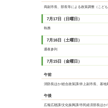
両副市長、部長等による政策調整（こども
7月17日（日曜日）
執務
7月16日（土曜日）
通夜参列
7月15日（金曜日）
午前
消防長ほか/総合政策課/井上副市長、基地
午後
広報広聴課/文化振興課/市民経済部長ほか