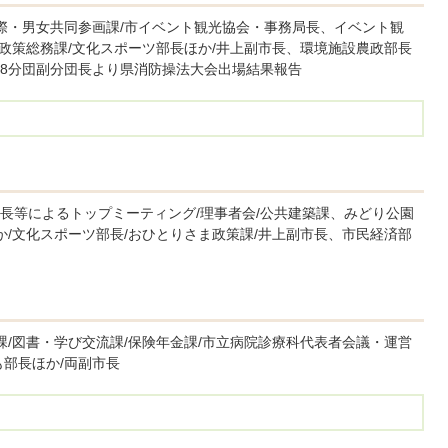
国際・男女共同参画課/市イベント観光協会・事務局長、イベント観
/政策総務課/文化スポーツ部長ほか/井上副市長、環境施設農政部長
8分団副分団長より県消防操法大会出場結果報告
長等によるトップミーティング/理事者会/公共建築課、みどり公園
か/文化スポーツ部長/おひとりさま政策課/井上副市長、市民経済部
課/図書・学び交流課/保険年金課/市立病院診療科代表者会議・運営
も部長ほか/両副市長