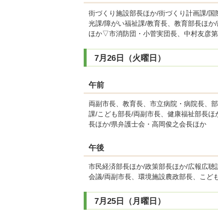
街づくり施設部長ほか/街づくり計画課/
光課/障がい福祉課/教育長、教育部長ほか
ほか▽市消防団・小菅実団長、中村友彦第
7月26日（火曜日）
午前
両副市長、教育長、市立病院・病院長、部
課/こども部長/両副市長、健康福祉部長ほ
長ほか/県弁護士会・高岡俊之会長ほか
午後
市民経済部長ほか/政策部長ほか/広報広聴
会議/両副市長、環境施設農政部長、こど
7月25日（月曜日）