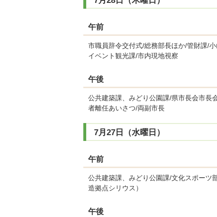
7月28日（木曜日）
午前
市職員辞令交付式/総務部長ほか/管財課/
イベント観光課/市内現地視察
午後
公共建築課、みどり公園課/県市長会市長会
者離任あいさつ/両副市長
7月27日（水曜日）
午前
公共建築課、みどり公園課/文化スポーツ
造拠点シリウス）
午後