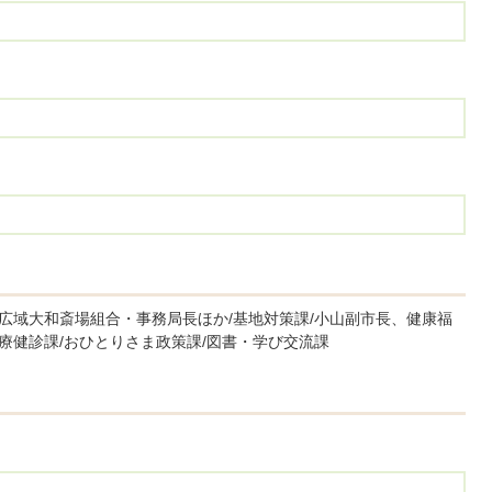
/広域大和斎場組合・事務局長ほか/基地対策課/小山副市長、健康福
医療健診課/おひとりさま政策課/図書・学び交流課