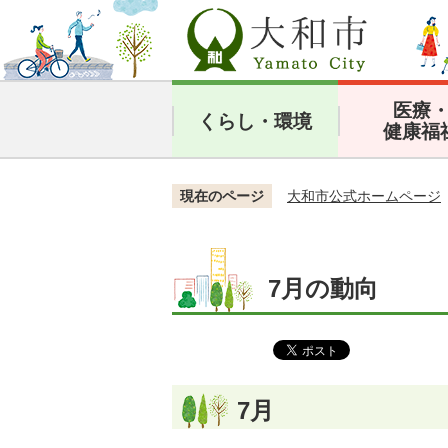
医療
くらし・環境
健康福
現在のページ
大和市公式ホームページ
7月の動向
7月