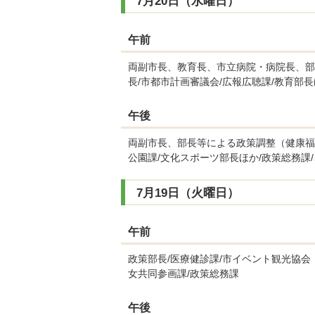
7月20日（水曜日）
午前
両副市長、教育長、市立病院・病院長、部
長/市都市計画審議会/広報広聴課/教育部長
午後
両副市長、部長等による政策調整（健康福
公園課/文化スポーツ部長ほか/政策総務課
7月19日（火曜日）
午前
政策部長/医療健診課/市イベント観光協会
女共同参画課/政策総務課
午後