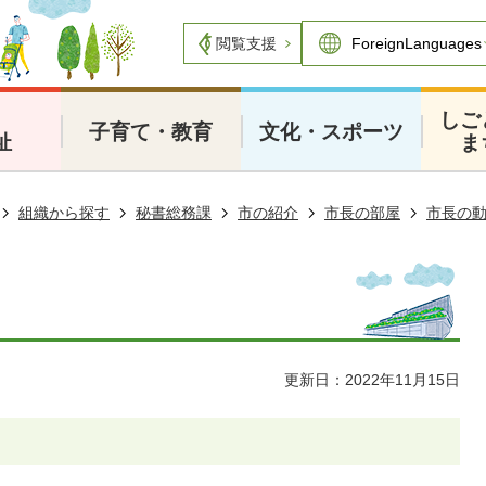
閲覧支援
・
しご
子育て・教育
文化・スポーツ
祉
ま
組織から探す
秘書総務課
市の紹介
市長の部屋
市長の
更新日：2022年11月15日