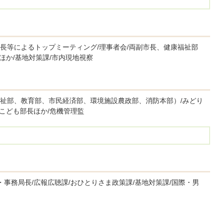
長等によるトップミーティング/理事者会/両副市長、健康福祉部
ほか/基地対策課/市内現地視察
祉部、教育部、市民経済部、環境施設農政部、消防本部）/みどり
/こども部長ほか/危機管理監
・事務局長/広報広聴課/おひとりさま政策課/基地対策課/国際・男