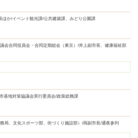
長ほか/イベント観光課/公共建築課、みどり公園課
議会合同役員会・合同定期総会（東京）/井上副市長、健康福祉部
/市基地対策協議会実行委員会/政策総務課
務局、文化スポーツ部、街づくり施設部）/両副市長/通夜参列