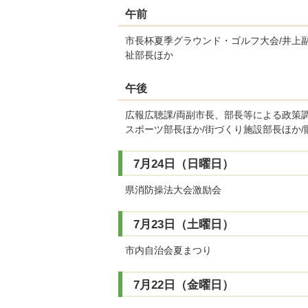
午前
市長杯夏季グラウンド・ゴルフ大会/井上
祉部長ほか
午後
広報広聴課/両副市長、部長等による政策調
スポーツ部長ほか/街づくり施設部長ほか/財
7月24日（日曜日）
県消防操法大会激励会
7月23日（土曜日）
市内自治会夏まつり
7月22日（金曜日）