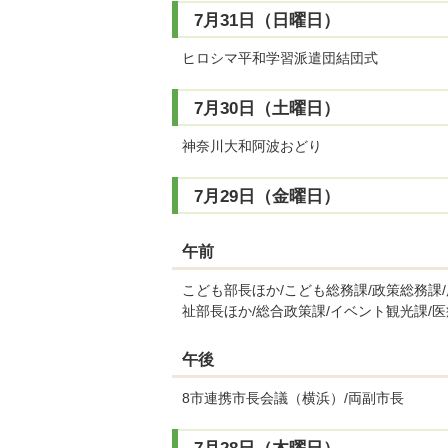
7月31日（日曜日）
ヒロシマ平和学習派遣団結団式
7月30日（土曜日）
神奈川大和阿波おどり
7月29日（金曜日）
午前
こども部長ほか/こども総務課/政策総務課
祉部長ほか/総合政策課/イベント観光課/
午後
8市連携市長会議（横浜）/両副市長