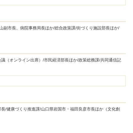
小山副市長、病院事務局長ほか/総合政策課/街づくり施設部長ほか/
議（オンライン出席）/市民経済部長ほか/政策総務課/共同通信記
部長/健康づくり推進課/山口県岩国市・福田良彦市長ほか（文化創