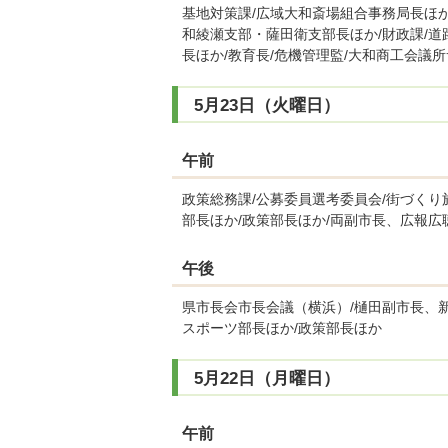
基地対策課/広域大和斎場組合事務局長ほか
和綾瀬支部・薩田衛支部長ほか/財政課/道
長ほか/教育長/危機管理監/大和商工会議
5月23日（火曜日）
午前
政策総務課/公募委員選考委員会/街づくり
部長ほか/政策部長ほか/両副市長、広報広
午後
県市長会市長会議（横浜）/樋田副市長、
スポーツ部長ほか/政策部長ほか
5月22日（月曜日）
午前