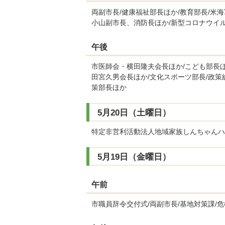
両副市長/健康福祉部長ほか/教育部長/米
小山副市長、消防長ほか/新型コロナウイ
午後
市医師会・横田隆夫会長ほか/こども部長ほ
田宮久男会長ほか/文化スポーツ部長/政策
策部長ほか
5月20日（土曜日）
特定非営利活動法人地域家族しんちゃんハウ
5月19日（金曜日）
午前
市職員辞令交付式/両副市長/基地対策課/危