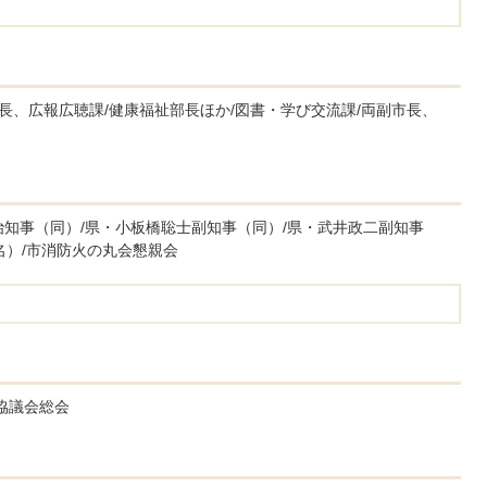
市長、広報広聴課/健康福祉部長ほか/図書・学び交流課/両副市長、
治知事（同）/県・小板橋聡士副知事（同）/県・武井政二副知事
名）/市消防火の丸会懇親会
協議会総会