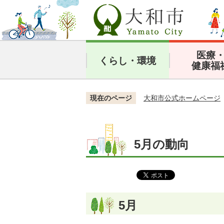
医療
くらし・環境
健康福
現在のページ
大和市公式ホームページ
5月の動向
5月