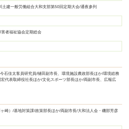
川土建一般労働組合大和支部第50回定期大会/通夜参列
障害者福祉協会定期総会
今石佳太客員研究員/樋田副市長、環境施設農政部長ほか/環境総務
昭宏代表取締役社長ほか/文化スポーツ部長ほか/両副市長、広報広
ヶ崎）/基地対策課/政策部長ほか/両副市長/大和法人会・磯部芳彦