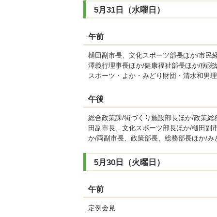
5月31日（水曜日）
午前
樋田副市長、文化スポーツ部長ほか/市民経
澤義行理事長ほか/健康福祉部長ほか/病院
スポーツ・よか・みどり財団・清水和男理
午後
総合政策課/街づくり施設部長ほか/政策総
田副市長、文化スポーツ部長ほか/樋田副
か/両副市長、政策部長、総務部長ほか/み
5月30日（火曜日）
午前
定例会見