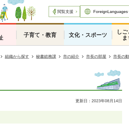
閲覧支援
・
しご
子育て・教育
文化・スポーツ
祉
ま
組織から探す
秘書総務課
市の紹介
市長の部屋
市長の
更新日：2023年08月14日