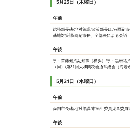
5月25日（木曜日）
午前
総務部長/基地対策課/政策部長ほか/両副
基地対策課/両副市長、全部長による会議
午後
県・首藤健治副知事（横浜）/県・黒岩祐
（同）/第31回大和間税会通常総会（海老
5月24日（水曜日）
午前
両副市長/基地対策課/市民生委員児童委員
午後