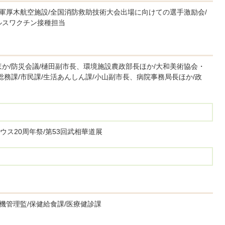
海軍厚木航空施設/全国消防救助技術大会出場に向けての選手激励会/
ルスワクチン接種担当
か/防災会議/樋田副市長、環境施設農政部長ほか/大和美術協会・
総務課/市民課/生活あんしん課/小山副市長、病院事務局長ほか/政
ス20周年祭/第53回武相華道展
機管理監/保健給食課/医療健診課