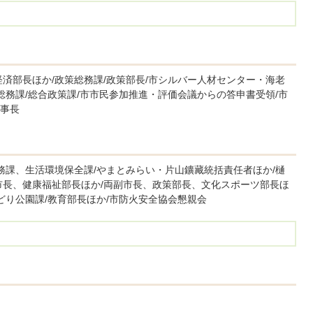
済部長ほか/政策総務課/政策部長/市シルバー人材センター・海老
総務課/総合政策課/市市民参加推進・評価会議からの答申書受領/市
事長
務課、生活環境保全課/やまとみらい・片山鑛藏統括責任者ほか/樋
市長、健康福祉部長ほか/両副市長、政策部長、文化スポーツ部長ほ
どり公園課/教育部長ほか/市防火安全協会懇親会