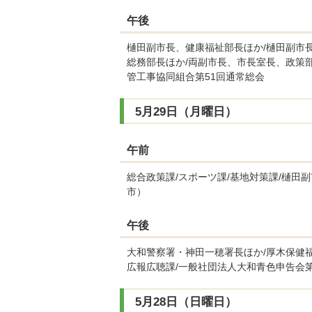
午後
樋田副市長、健康福祉部長ほか/樋田副市
総務部長ほか/両副市長、市長室長、政策部
管工事協同組合第51回通常総会
5月29日（月曜日）
午前
総合政策課/スポーツ課/基地対策課/樋田
市）
午後
大和警察署・神田一穂署長ほか/厚木保健
広報広聴課/一般社団法人大和青色申告会
5月28日（日曜日）