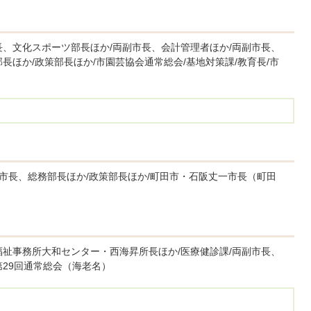
長、文化スポーツ部長ほか/両副市長、会計管理者ほか/両副市長、
長ほか/政策部長ほか/市園芸協会通常総会/基地対策課/教育長/市
副市長、総務部長ほか/政策部長ほか/町田市・石阪丈一市長（町田
福祉事務所大和センター・西海昇所長ほか/医療健診課/両副市長、
第29回通常総会（海老名）