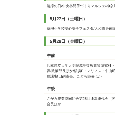
清掃の日/中央林間手づくりマルシェ/神奈
5月27日（土曜日）
草柳小学校安心安全フェスタ/大和市身体
5月26日（金曜日）
午前
兵庫県立大学大学院減災復興政策研究科・
課/政策部長ほか/横浜F・マリノス・中山
聴課/樋田副市長、こども部長ほか
午後
さがみ農業協同組合第28回通常総代会（茅
会長ほか