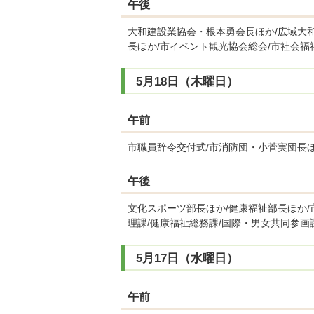
午後
大和建設業協会・根本勇会長ほか/広域大
長ほか/市イベント観光協会総会/市社会福
5月18日（木曜日）
午前
市職員辞令交付式/市消防団・小菅実団長
午後
文化スポーツ部長ほか/健康福祉部長ほか/
理課/健康福祉総務課/国際・男女共同参画
5月17日（水曜日）
午前