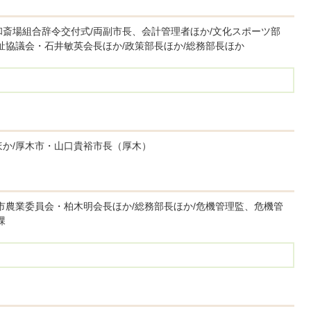
和斎場組合辞令交付式/両副市長、会計管理者ほか/文化スポーツ部
祉協議会・石井敏英会長ほか/政策部長ほか/総務部長ほか
ほか/厚木市・山口貴裕市長（厚木）
市農業委員会・柏木明会長ほか/総務部長ほか/危機管理監、危機管
課