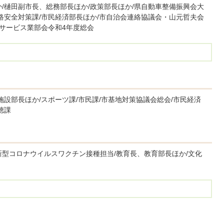
/樋田副市長、総務部長ほか/政策部長ほか/県自動車整備振興会大
路安全対策課/市民経済部長ほか/市自治会連絡協議会・山元哲夫会
所サービス業部会令和4年度総会
施設部長ほか/スポーツ課/市民課/市基地対策協議会総会/市民経済
聴課
新型コロナウイルスワクチン接種担当/教育長、教育部長ほか/文化