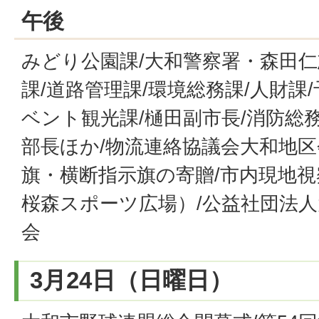
午後
みどり公園課/大和警察署・森田仁
課/道路管理課/環境総務課/人財課
ベント観光課/樋田副市長/消防総
部長ほか/物流連絡協議会大和地
旗・横断指示旗の寄贈/市内現地
桜森スポーツ広場）/公益社団法
会
3月24日（日曜日）