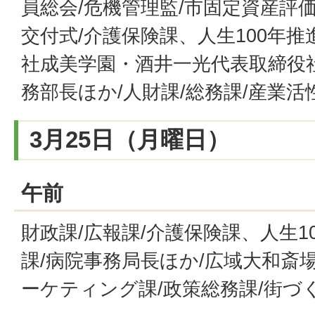
員総会/危機管理監/市固定資産評
交付式/介護保険課、人生100年推
社成美学園・酒井一光代表取締役社
務部長ほか/人財課/総務課/産業活
3月25日（月曜日）
午前
財政課/広報課/介護保険課、人生1
課/病院事務局長ほか/広域大和斎
ーケティング課/政策総務課/街づ