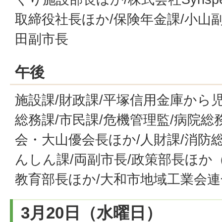
取締役社長ほか/保険年金課/小山
田副市長
午後
施設課/財政課/平塚信用金庫から
総務課/市民課/危機管理監/病院総
会・大山優会長ほか/人財課/消防
んしん課/両副市長/政策部長ほか
教育部長ほか/大和市地域工業会連
3月20日（水曜日）