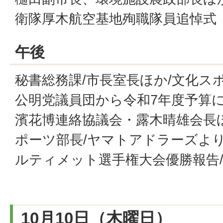
衛隊厚木航空基地殉職隊員追悼式
午後
秘書総務課/市長室長ほか/文化ス
公明党議員団から令和7年度予算に
濱花博連絡協議会・露木晴雄会長
ポーツ部長/ヤマトアドラーズより
ルティメット選手権大会優勝報告/
10月10日（木曜日）