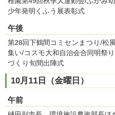
稚園第49回秋季大運動会/ふかみ
少年発明くふう展表彰式
午後
第28回下鶴間コミセンまつり/松
集い/コスモ大和自治会合同明祭り
づくり旬間出陣式
10月11日（金曜日）
午前
樋田副市長、環境施設農政部長ほか