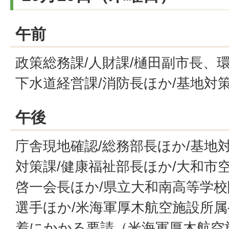
午前
政策総務課/人財課/樋田副市長、
下水道経営課/消防長ほか/基地対
午後
庁舎現地確認/総務部長ほか/基地対
対策課/健康福祉部長ほか/大和市
啓一会長ほか/県立大和南高等学
選手ほか/米海軍厚木航空施設所
着にかかる要請（米海軍厚木航空