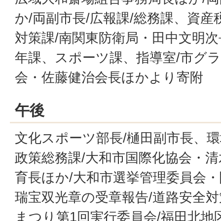
か/両副市長/広報課/総務課、資産
対策課/南関東防衛局・田中文明次
年課、スポーツ課、指導室/市グ
会・佐藤健治会長ほかより寄附
午後
文化スポーツ部長/樋田副市長、環
政策総務課/大和市国際化協会・清
育長ほか/大和市選挙管理委員会
瑞宝双光章の受章報告/道路安全対
まつり第1回実行委員会/福田北地