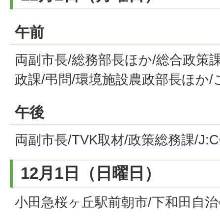
午前
両副市長/総務部長ほか/総合政策
政課/弔問/環境施設農政部長ほか
午後
両副市長/TVK取材/政策総務課/J:
12月1日（日曜日）
小田急桜ヶ丘駅前朝市/下和田自治