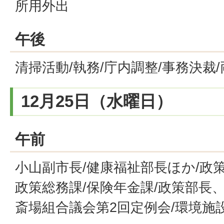
所用外出
午後
清掃活動/執務/庁内調整/事務決裁
12月25日（水曜日）
午前
小山副市長/健康福祉部長ほか/政
政策総務課/保険年金課/政策部長
斎場組合議会第2回定例会/環境施