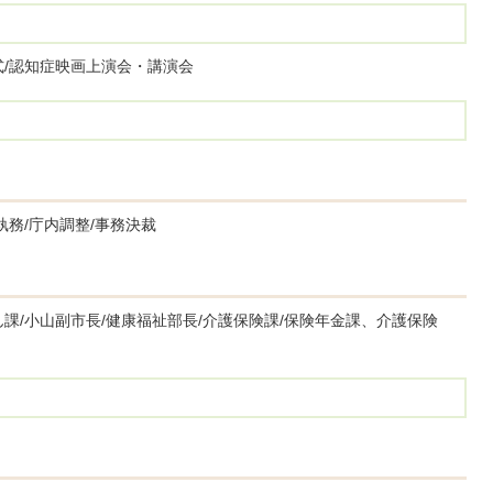
式/認知症映画上演会・講演会
執務/庁内調整/事務決裁
課/小山副市長/健康福祉部長/介護保険課/保険年金課、介護保険