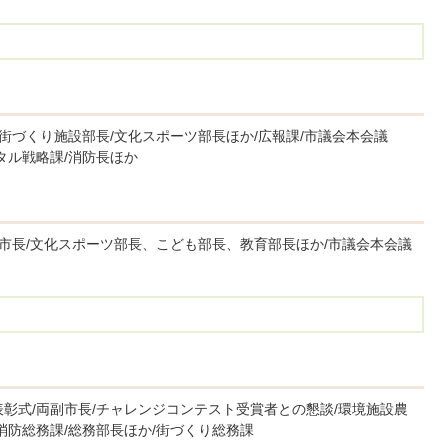
/街づくり施設部長/文化スポーツ部長ほか/広報課/市議会本会議
タル戦略課/消防長ほか
副市長/文化スポーツ部長、こども部長、教育部長ほか/市議会本会議
彰式/両副市長/チャレンジコンテスト受賞者との懇談/環境施設農
消防総務課/総務部長ほか/街づくり総務課