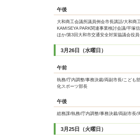
午後
大和商工会議所議員例会市長講話/大和商工会
KAMISEYA PARK関連事業検討会議
ほか/第3回大和市交通安全対策協議会役員
3月26日（水曜日）
午前
執務/庁内調整/事務決裁/両副市長/こども
化スポーツ部長
午後
総務課/執務/庁内調整/事務決裁/両副市長
3月25日（火曜日）