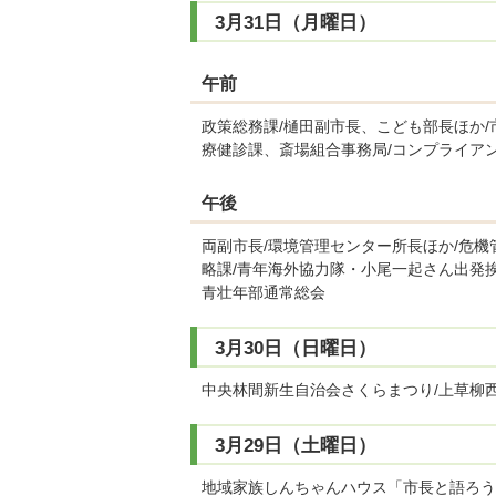
3月31日（月曜日）
午前
政策総務課/樋田副市長、こども部長ほか/
療健診課、斎場組合事務局/コンプライアン
午後
両副市長/環境管理センター所長ほか/危機
略課/青年海外協力隊・小尾一起さん出発挨
青壮年部通常総会
3月30日（日曜日）
中央林間新生自治会さくらまつり/上草柳西
3月29日（土曜日）
地域家族しんちゃんハウス「市長と語ろう