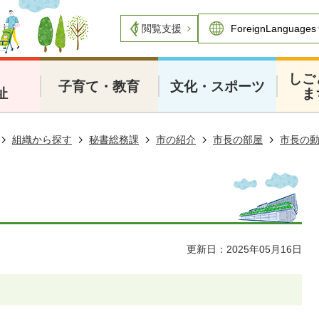
閲覧支援
・
しご
子育て・教育
文化・スポーツ
祉
ま
組織から探す
秘書総務課
市の紹介
市長の部屋
市長の
更新日：2025年05月16日