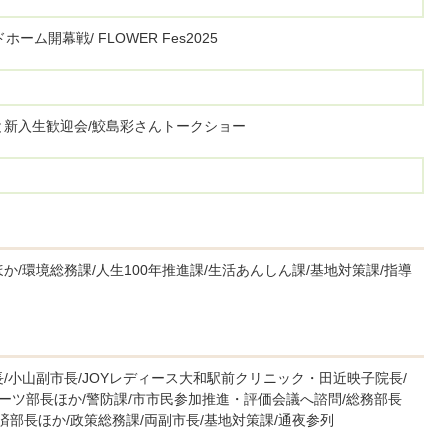
ーム開幕戦/ FLOWER Fes2025
と新入生歓迎会/鮫島彩さんトークショー
/環境総務課/人生100年推進課/生活あんしん課/基地対策課/指導
/小山副市長/JOYレディース大和駅前クリニック・田近映子院長/
ポーツ部長ほか/警防課/市市民参加推進・評価会議へ諮問/総務部長
済部長ほか/政策総務課/両副市長/基地対策課/通夜参列