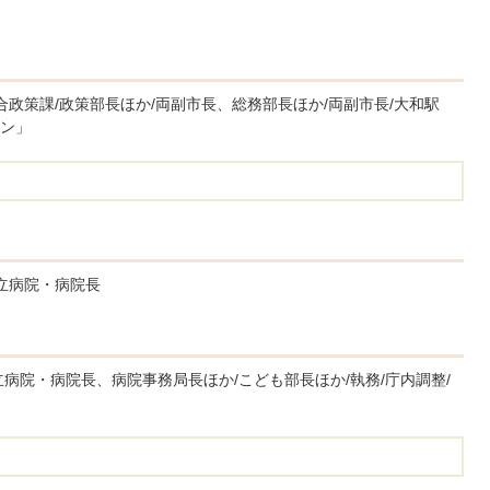
合政策課/政策部長ほか/両副市長、総務部長ほか/両副市長/大和駅
ン」
立病院・病院長
病院・病院長、病院事務局長ほか/こども部長ほか/執務/庁内調整/