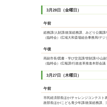
3月28日（金曜日）
午前
総務課/人財課/政策総務課、みどり公園課
（臨時会）/広域大和斎場組合事務局/デジ
午後
両副市長/図書・学び交流課/管財課/小山
（臨時会）/広報課/行政改革推進本部会議
3月27日（木曜日）
午前
市民経済部長ほか/チャレンジコンテスト表
政部長ほか/こども青少年課/政策総務課、