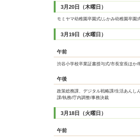
3月20日（木曜日）
モミヤマ幼稚園卒園式/ふかみ幼稚園卒園
3月19日（水曜日）
午前
渋谷小学校卒業証書授与式/市長室長ほか/
午後
政策総務課、デジタル戦略課/生活あんしん
課/執務/庁内調整/事務決裁
3月18日（火曜日）
午前