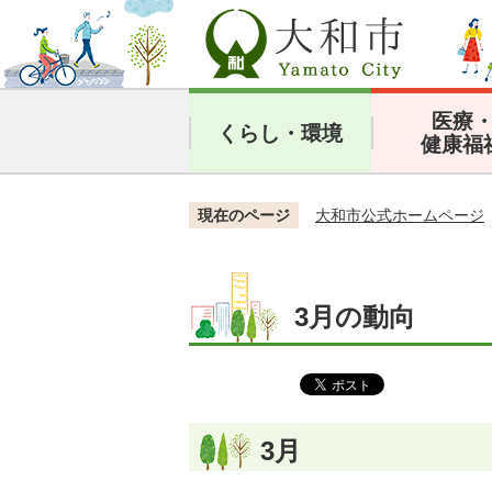
医療
くらし・環境
健康福
現在のページ
大和市公式ホームページ
3月の動向
3月