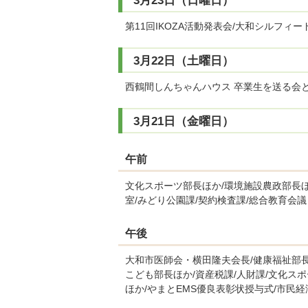
3月23日（日曜日）
第11回IKOZA活動発表会/大和シルフィードホ
3月22日（土曜日）
西鶴間しんちゃんハウス 卒業生を送る会
3月21日（金曜日）
午前
文化スポーツ部長ほか/環境施設農政部長ほか
室/みどり公園課/契約検査課/総合教育会議
午後
大和市医師会・横田隆夫会長/健康福祉部長
こども部長ほか/資産税課/人財課/文化ス
ほか/やまとEMS優良表彰状授与式/市民経