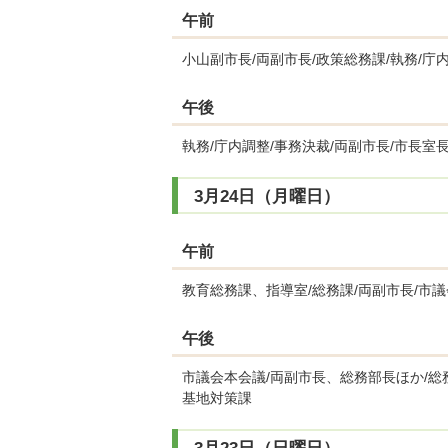
午前
小山副市長/両副市長/政策総務課/執務/庁
午後
執務/庁内調整/事務決裁/両副市長/市長室
3月24日（月曜日）
午前
教育総務課、指導室/総務課/両副市長/市議
午後
市議会本会議/両副市長、総務部長ほか/総
基地対策課