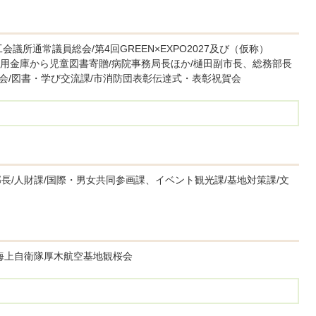
議所通常議員総会/第4回GREEN×EXPO2027及び（仮称）
/平塚信用金庫から児童図書寄贈/病院事務局長ほか/樋田副市長、総務部長
会/図書・学び交流課/市消防団表彰伝達式・表彰祝賀会
部長/人財課/国際・男女共同参画課、イベント観光課/基地対策課/文
/海上自衛隊厚木航空基地観桜会