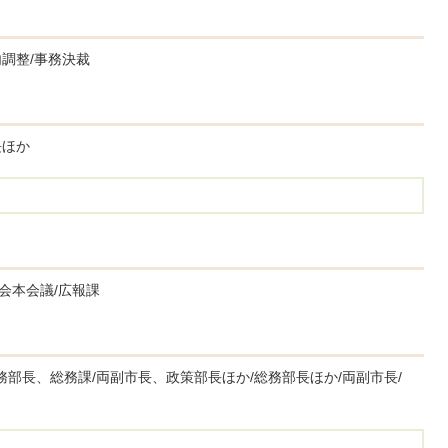
内調整/事務決裁
長ほか
会本会議/広報課
務部長、総務課/両副市長、政策部長ほか/総務部長ほか/両副市長/