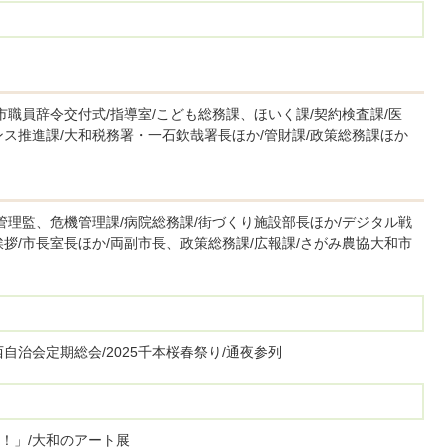
市職員辞令交付式/指導室/こども総務課、ほいく課/契約検査課/医
ス推進課/大和税務署・一石欽哉署長ほか/管財課/政策総務課ほか
管理監、危機管理課/病院総務課/街づくり施設部長ほか/デジタル戦
拶/市長室長ほか/両副市長、政策総務課/広報課/さがみ農協大和市
自治会定期総会/2025千本桜春祭り/通夜参列
！」/大和のアート展