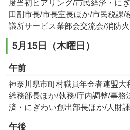
度当初ヒアリング/市民経済・にぎ
田副市長/市長室長ほか/市民税課/
議所サービス業部会交流会/消防
5月15日（木曜日）
午前
神奈川県市町村職員年金者連盟大
総務部長ほか/執務/庁内調整/事務
済・にぎわい創出部長ほか/人財課
午後