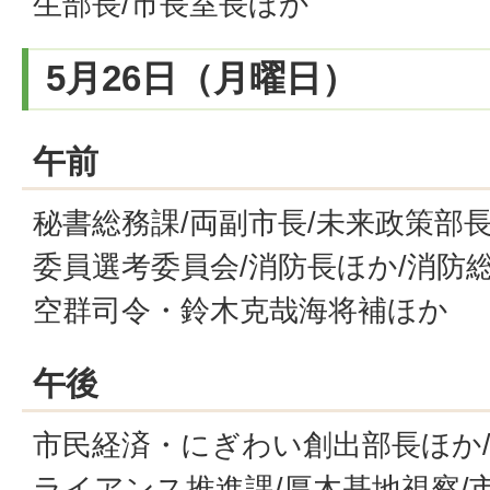
生部長/市長室長ほか
5月26日（月曜日）
午前
秘書総務課/両副市長/未来政策部長
委員選考委員会/消防長ほか/消防
空群司令・鈴木克哉海将補ほか
午後
市民経済・にぎわい創出部長ほか/
ライアンス推進課/厚木基地視察/市