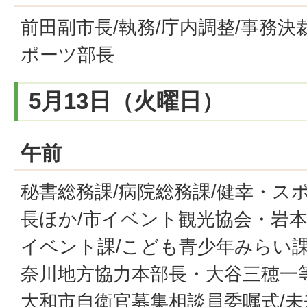
前田副市長/執務/庁内調整/事務決
ポーツ部長
5月13日（火曜日）
午前
秘書総務課/病院総務課/健幸・ス
長ほか/市イベント観光協会・岩
イベント課/こども青少年みらい課
奈川地方協力本部長・大谷三穂一等
大和市自衛官募集相談員委嘱式/未