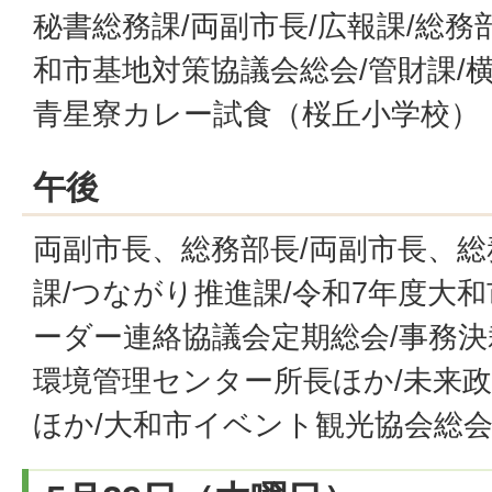
秘書総務課/両副市長/広報課/総務
和市基地対策協議会総会/管財課/横
青星寮カレー試食（桜丘小学校）
午後
両副市長、総務部長/両副市長、総
課/つながり推進課/令和7年度大
ーダー連絡協議会定期総会/事務決
環境管理センター所長ほか/未来政
ほか/大和市イベント観光協会総