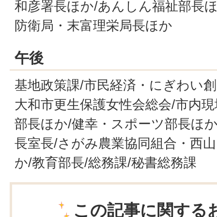
和彦署長ほか/あんしん福祉部長ほ
防衛局・末富理栄局長ほか
午後
基地政策課/市民経済・にぎわい創
大和市更生保護女性会総会/市内現
部長ほか/健幸・スポーツ部長ほか
長室長/さがみ農業協同組合・西
か/教育部長/総務課/秘書総務課
この記事に関する