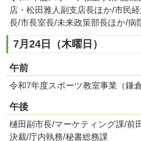
店・松田雅人副支店長ほか/市民
長/市長室長/未来政策部長ほか/
7月24日（木曜日）
午前
令和7年度スポーツ教室事業（鎌
午後
樋田副市長/マーケティング課/前田
決裁/庁内執務/秘書総務課