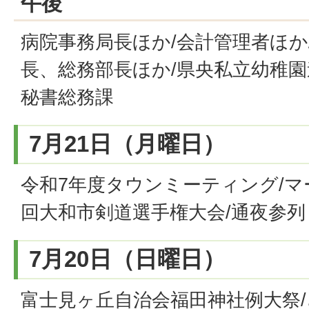
午後
病院事務局長ほか/会計管理者ほか
長、総務部長ほか/県央私立幼稚園連
秘書総務課
7月21日（月曜日）
令和7年度タウンミーティング/マ
回大和市剣道選手権大会/通夜参列
7月20日（日曜日）
富士見ヶ丘自治会福田神社例大祭