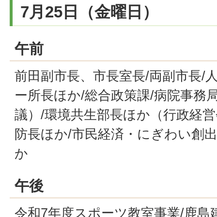
7月25日（金曜日）
午前
前田副市長、市長室長/両副市長/
ー所長ほか/総合政策課/病院事務
議）/環境共生部長ほか（行政経営
防長ほか/市民経済・にぎわい創出
か
午後
令和7年度スポーツ教室事業/鹿島