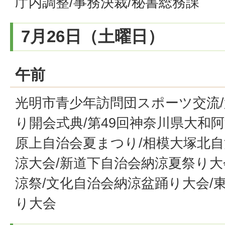
庁内調整/事務決裁/秘書総務課
7月26日（土曜日）
午前
光明市青少年訪問団スポーツ交流/
り開会式典/第49回神奈川県大和
原上自治会夏まつり/相模大塚北自
涼大会/新道下自治会納涼夏祭り大
涼祭/文化自治会納涼盆踊り大会/
り大会