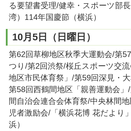
る要望書受理/健幸・スポーツ部長
湾）114年国慶節（横浜）
10月5日（日曜日）
第62回草柳地区秋季大運動会/第
つり/第2回渋祭/桜丘スポーツ交流会
地区市民体育祭」/第59回深見・
第58回西鶴間地区「親善運動会」/
間自治会連合会体育祭/中央林間地
児者激励会/「横浜花博 花だより
浜）