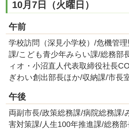
10月7日（火曜日）
午前
学校訪問（深見小学校）/危機管理
課/こども青少年みらい課/総務部
ィオ・小沼直人代表取締役社長CO
ぎわい創出部長ほか/収納課/市長
午後
両副市長/政策総務課/病院総務課/
害対策課/人生100年推進課/総務部