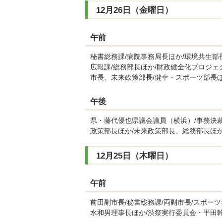
12月26日（金曜日）
午前
秘書総務課/病院事務局長ほか/環境共生部
広報課/総務部長ほか/財政健全化プロジェ
市長、未来政策部長/健幸・スポーツ部長ほ
午後
県・藤代優也県議会議員（横浜）/事務決裁
政策部長ほか/未来政策部長、総務部長ほか
12月25日（木曜日）
午前
前田副市長/秘書総務課/両副市長/スポー
水和男理事長ほか/渋祭実行委員会・平田幹