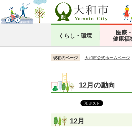
医療
くらし・環境
健康福
現在のページ
大和市公式ホームページ
12月の動向
12月