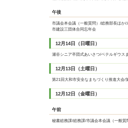
午後
市議会本会議（一般質問）/総務部長ほか/
市建設三団体合同忘年会
12月14日（日曜日）
瀬谷シニア卒団式あいさつ/ベテルギウス
12月13日（土曜日）
第21回大和市安全なまちづくり推進大会/
12月12日（金曜日）
午前
秘書総務課/総務課/市議会本会議（一般質