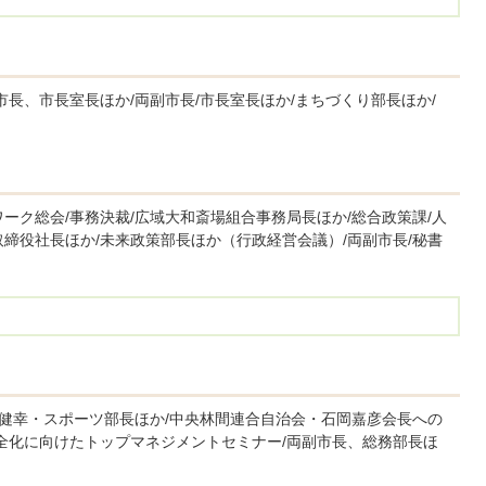
市長、市長室長ほか/両副市長/市長室長ほか/まちづくり部長ほか/
ーク総会/事務決裁/広域大和斎場組合事務局長ほか/総合政策課/人
締役社長ほか/未来政策部長ほか（行政経営会議）/両副市長/秘書
/健幸・スポーツ部長ほか/中央林間連合自治会・石岡嘉彦会長への
健全化に向けたトップマネジメントセミナー/両副市長、総務部長ほ