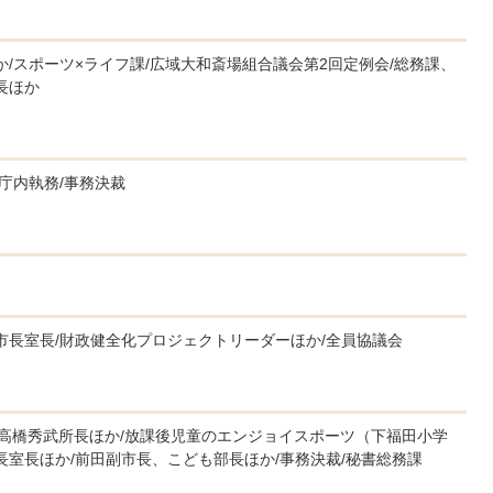
か/スポーツ×ライフ課/広域大和斎場組合議会第2回定例会/総務課、
長ほか
庁内執務/事務決裁
市長室長/財政健全化プロジェクトリーダーほか/全員協議会
・高橋秀武所長ほか/放課後児童のエンジョイスポーツ（下福田小学
長室長ほか/前田副市長、こども部長ほか/事務決裁/秘書総務課