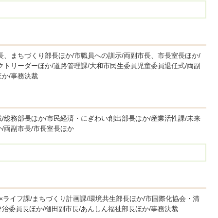
長、まちづくり部長ほか/市職員への訓示/両副市長、市長室長ほか/
クトリーダーほか/道路管理課/大和市民生委員児童委員退任式/両副
か/事務決裁
/総務部長ほか/市民経済・にぎわい創出部長ほか/産業活性課/未来
/両副市長/市長室長ほか
ツ×ライフ課/まちづくり計画課/環境共生部長ほか/市国際化協会・清
治委員長ほか/樋田副市長/あんしん福祉部長ほか/事務決裁