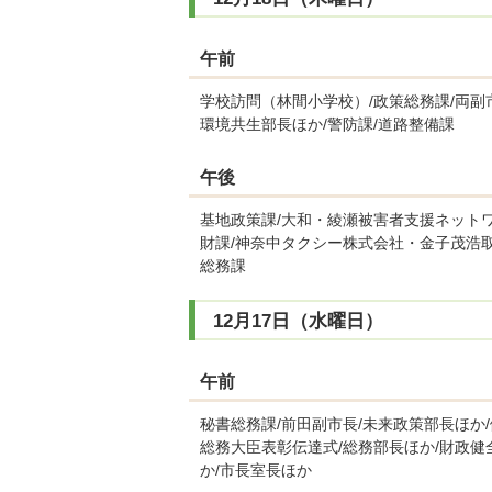
午前
学校訪問（林間小学校）/政策総務課/両副
環境共生部長ほか/警防課/道路整備課
午後
基地政策課/大和・綾瀬被害者支援ネットワ
財課/神奈中タクシー株式会社・金子茂浩取
総務課
12月17日（水曜日）
午前
秘書総務課/前田副市長/未来政策部長ほか
総務大臣表彰伝達式/総務部長ほか/財政
か/市長室長ほか