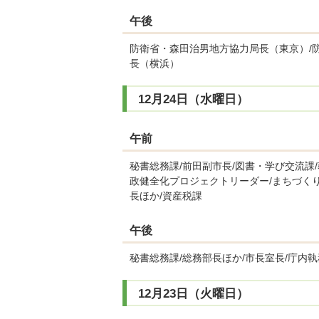
午後
防衛省・森田治男地方協力局長（東京）/
長（横浜）
12月24日（水曜日）
午前
秘書総務課/前田副市長/図書・学び交流課
政健全化プロジェクトリーダー/まちづく
長ほか/資産税課
午後
秘書総務課/総務部長ほか/市長室長/庁内執
12月23日（火曜日）