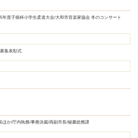
o2025年度子狼杯小学生柔道大会/大和市音楽家協会 冬のコンサート
募集表彰式
ほか/庁内執務/事務決裁/両副市長/秘書総務課