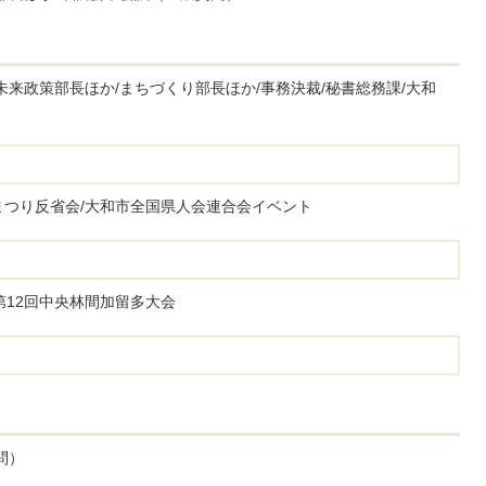
未来政策部長ほか/まちづくり部長ほか/事務決裁/秘書総務課/大和
まつり反省会/大和市全国県人会連合会イベント
第12回中央林間加留多大会
問）