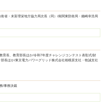
防衛省・末富理栄地方協力局次長（同）/南関東防衛局・鋤崎幸浩局
/教育長、教育部長ほか/令和7年度チャレンジコンテスト表彰式/財
り部長ほか/東京電力パワーグリッド株式会社相模原支社・牧誠支社
務/事務決裁