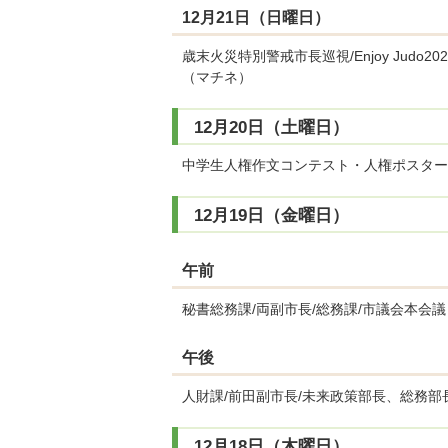
12月21日（日曜日）
歳末火災特別警戒市長巡視/Enjoy Jud
（マチネ）
12月20日（土曜日）
中学生人権作文コンテスト・人権ポスター
12月19日（金曜日）
午前
秘書総務課/両副市長/総務課/市議会本会議
午後
人財課/前田副市長/未来政策部長、総務部長
12月18日（木曜日）