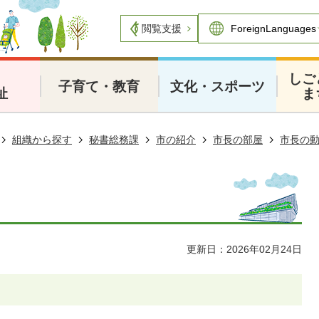
閲覧支援
・
しご
子育て・教育
文化・スポーツ
祉
ま
組織から探す
秘書総務課
市の紹介
市長の部屋
市長の
更新日：2026年02月24日