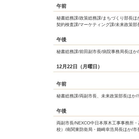
午前
秘書総務課/政策総務課/まちづくり部長ほ
契約検査課/マーケティング課/未来政策部
午後
秘書総務課/前田副市長/病院事務局長ほか/
12月22日（月曜日）
午前
秘書総務課/両副市長、未来政策部長ほか/
午後
両副市長/NEXCO中日本厚木工事事務所
校）/南関東防衛局・鋤崎幸浩局長ほか/市