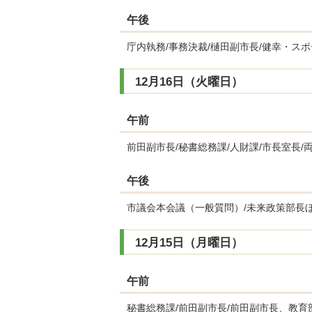
午後
庁内執務/事務決裁/樋田副市長/健幸・ス
12月16日（火曜日）
午前
前田副市長/秘書総務課/人財課/市長室長
午後
市議会本会議（一般質問）/未来政策部長ほ
12月15日（月曜日）
午前
秘書総務課/前田副市長/前田副市長、教育