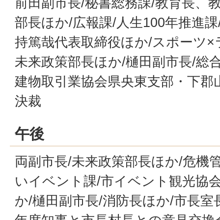
前田副市長/秘書総務課/教育長、
部長ほか/広報課/人生100年推進
持篤哉代表取締役ほか/スポーツ×
未来政策部長ほか/樋田副市長/総
建物取引業協会県央東支部・下郡
決裁
午後
両副市長/未来政策部長ほか/危機
いイベント課/市イベント観光協
か/樋田副市長/消防長ほか/市長室