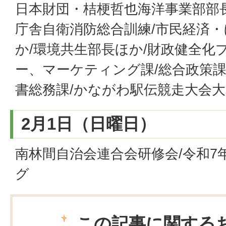
日本財団・桔梗哲也海洋事業部部
庁舎自衛消防総合訓練/市民経済
か/環境共生部長ほか/財政健全化
ー、マーケティング課/総合政策課/
書総務課/かながわ駅伝競走大会
2月1日（日曜日）
南林間自治会連合会研修会/令和7
グ
この記事に関する