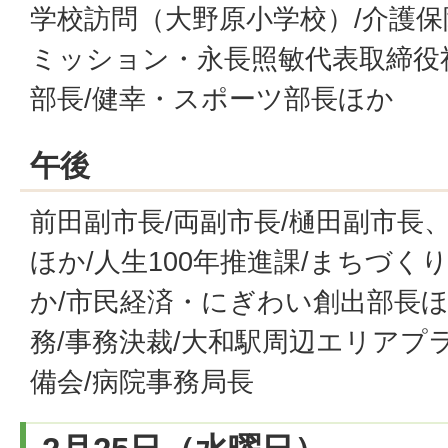
学校訪問（大野原小学校）/介護保
ミッション・永長照敏代表取締役社
部長/健幸・スポーツ部長ほか
午後
前田副市長/両副市長/樋田副市長
ほか/人生100年推進課/まちづく
か/市民経済・にぎわい創出部長ほ
務/事務決裁/大和駅周辺エリアプ
備会/病院事務局長