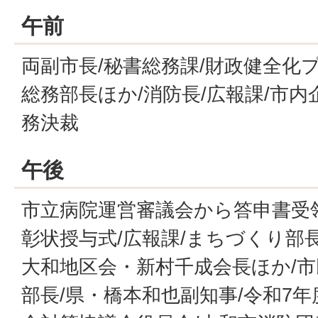
午前
両副市長/秘書総務課/財政健全化
総務部長ほか/消防長/広報課/市内
務決裁
午後
市立病院運営審議会から答申書受領
彰状授与式/広報課/まちづくり部
大和地区会・新村千成会長ほか/
部長/県・橋本和也副知事/令和7