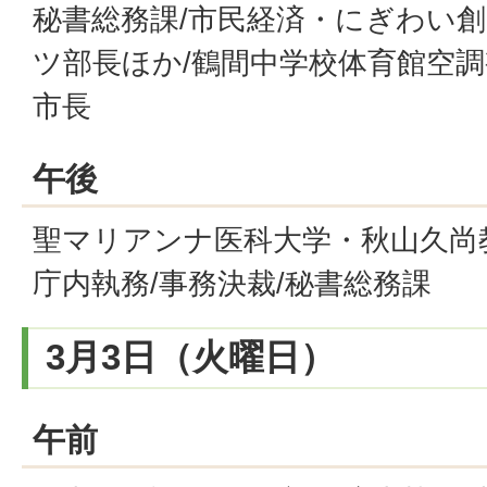
秘書総務課/市民経済・にぎわい創
ツ部長ほか/鶴間中学校体育館空調
市長
午後
聖マリアンナ医科大学・秋山久尚教
庁内執務/事務決裁/秘書総務課
3月3日（火曜日）
午前