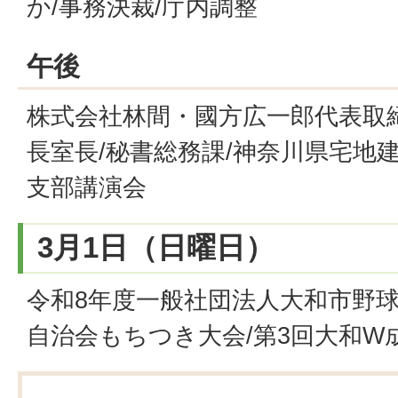
か/事務決裁/庁内調整
午後
株式会社林間・國方広一郎代表取締
長室長/秘書総務課/神奈川県宅地
支部講演会
3月1日（日曜日）
令和8年度一般社団法人大和市野球
自治会もちつき大会/第3回大和W