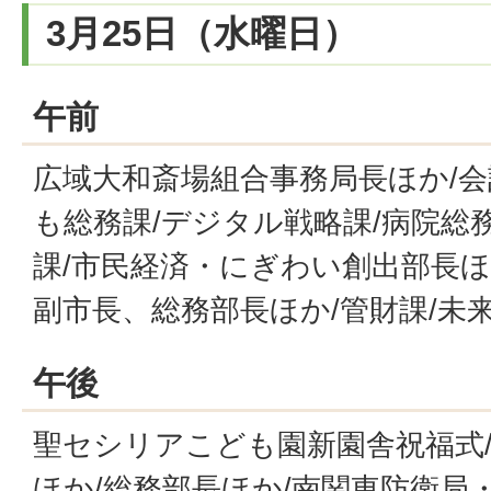
3月25日（水曜日）
午前
広域大和斎場組合事務局長ほか/会
も総務課/デジタル戦略課/病院総
課/市民経済・にぎわい創出部長ほ
副市長、総務部長ほか/管財課/未
午後
聖セシリアこども園新園舎祝福式/
ほか/総務部長ほか/南関東防衛局