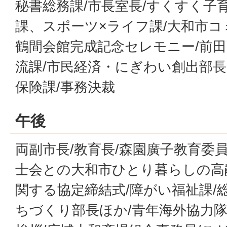
秘書総務課/市長室長/すくすく子
課、スポーツ×ライフ課/大和市
鶴間会館完成記念セレモニー/前田
流課/市民経済・にぎわい創出部長
保険課/事務決裁
午後
両副市長/教育長/森園廣子教育委
士会との大和市ひとり暮らしの高
関する協定締結式/障がい福祉課/総
ちづくり部長ほか/青年海外協力