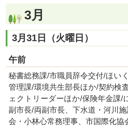
3月
3月31日（火曜日）
午前
秘書総務課/市職員辞令交付/ほい
管理課/環境共生部長ほか/契約検
ェクトリーダーほか/保険年金課/
副市長/両副市長、下水道・河川施
会・小林心常務理事、市国際化協