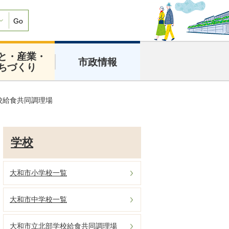
Go
と・産業・
市政情報
ちづくり
校給食共同調理場
学校
大和市小学校一覧
大和市中学校一覧
大和市立北部学校給食共同調理場