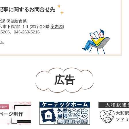
記事に関するお問合せ先
食課 保健給食係
大和市下鶴間1-1-1 (本庁舎2階
案内図
)
5206、046-260-5216
ム
広告