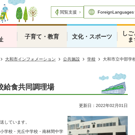
閲覧支援
・
しご
子育て・教育
文化・スポーツ
祉
ま
大和市インフォメーション
公共施設
学校
大和市立中部学
校給食共同調理場
更新日：2022年02月01日
送しています。
小学校・光丘中学校・南林間中学