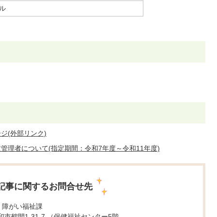
トル
）
ジ(外部リンク)
管理者について(指定期間：令和7年度～令和11年度)
記事に関するお問合せ先
 障がい福祉課
 大和市鶴間1-31-7 （保健福祉センター5階