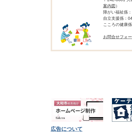
案内図
）
障がい福祉係：04
自立支援係：046-
こころの健康係：0
お問合せフォー
広告について