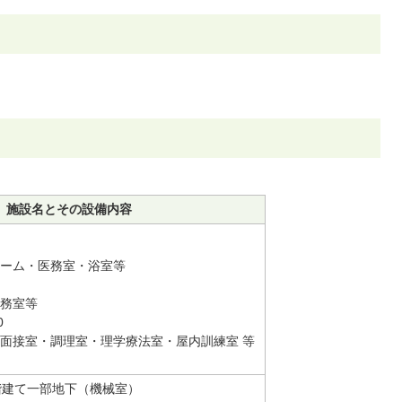
施設名とその設備内容
8
ルーム・医務室・浴室等
8
医務室等
0
面接室・調理室・理学療法室・屋内訓練室 等
階建て一部地下（機械室）