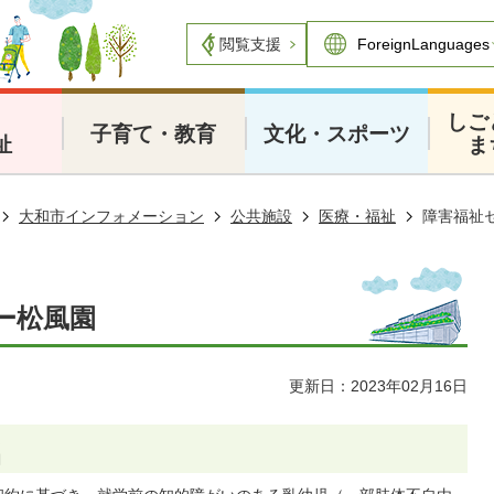
閲覧支援
・
しご
子育て・教育
文化・スポーツ
祉
ま
大和市インフォメーション
公共施設
医療・福祉
障害福祉
ー松風園
更新日：2023年02月16日
名