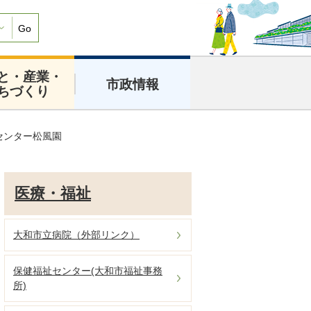
Go
と・産業・
市政情報
ちづくり
センター松風園
医療・福祉
大和市立病院（外部リンク）
保健福祉センター(大和市福祉事務
所)