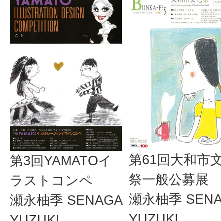
第61回大和市
第3回YAMATOイ
祭一般公募展
ラストコンペ
瀬永柚季 SENA
瀬永柚季 SENAGA
YUZUKI
YUZUKI