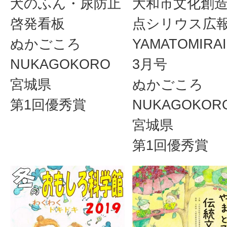
大和市文化創
犬のふん・尿防止
点シリウス広
啓発看板
YAMATOMIRA
ぬかごころ
3月号
NUKAGOKORO
ぬかごころ
宮城県
NUKAGOKOR
第1回優秀賞
宮城県
第1回優秀賞