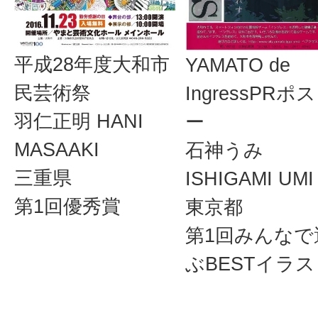
平成28年度大和市
YAMATO de
民芸術祭
IngressPRポ
羽仁正明 HANI
ー
MASAAKI
石神うみ
三重県
ISHIGAMI UMI
第1回優秀賞
東京都
第1回みんなで
ぶBESTイラ