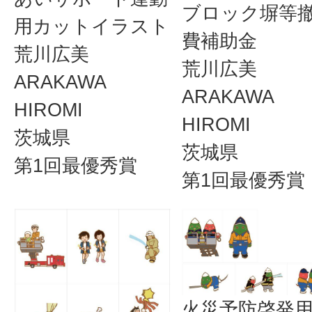
ブロック塀等
用カットイラスト
費補助金
荒川広美
荒川広美
ARAKAWA
ARAKAWA
HIROMI
HIROMI
茨城県
茨城県
第1回最優秀賞
第1回最優秀賞
火災予防啓発