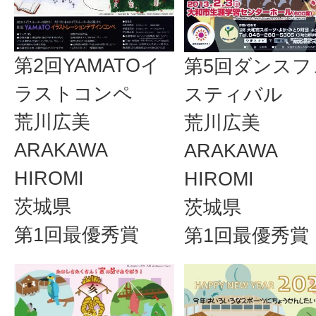
第2回YAMATOイ
第5回ダンスフ
ラストコンペ
スティバル
荒川広美
荒川広美
ARAKAWA
ARAKAWA
HIROMI
HIROMI
茨城県
茨城県
第1回最優秀賞
第1回最優秀賞