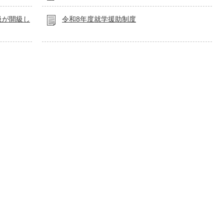
級が開級し
令和8年度就学援助制度