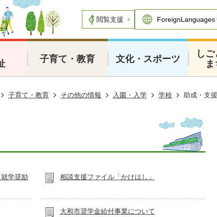
閲覧支援
・
しご
子育て・教育
文化・スポーツ
祉
ま
子育て・教育
その他の情報
入園・入学
学校
助成・支
育就学奨励
相談支援ファイル「かけはし」
大和市奨学金給付事業について