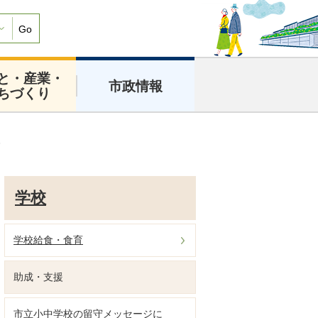
Go
と・産業・
市政情報
ちづくり
援
学校
学校給食・食育
助成・支援
市立小中学校の留守メッセージに