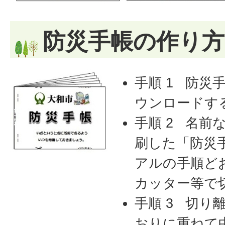
防災手帳の作り方
手順 1 防災
ウンロードす
手順 2 名前
刷した「防災
アルの手順ど
カッター等で
手順 3 切り
おりに重ねて