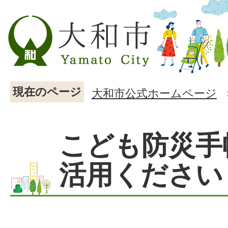
現在のページ
大和市公式ホームページ
こども防災手
活用ください