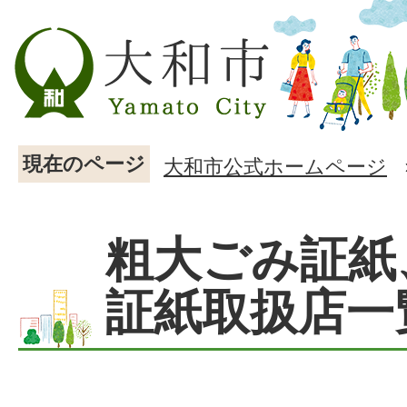
現在のページ
大和市公式ホームページ
粗大ごみ証紙
証紙取扱店一