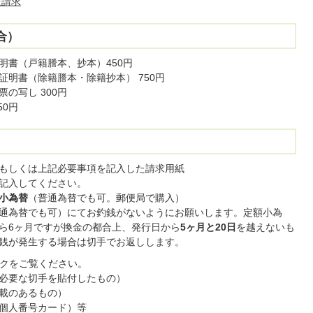
送請求
合）
明書（戸籍謄本、抄本）450円
明書（除籍謄本・除籍抄本） 750円
の写し 300円
50円
もしくは上記必要事項を記入した請求用紙
記入してください。
小為替
（普通為替でも可。郵便局で購入）
通為替でも可）にてお釣銭がないようにお願いします。定額小為
ら6ヶ月ですが換金の都合上、発行日から
5ヶ月と20日
を越えないも
銭が発生する場合は切手でお返しします。
ンクをご覧ください。
必要な切手を貼付したもの）
載のあるもの）
個人番号カード）等