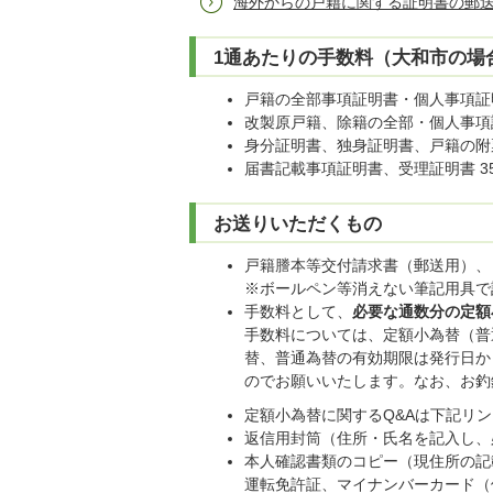
海外からの戸籍に関する証明書の郵
1通あたりの手数料（大和市の場
戸籍の全部事項証明書・個人事項証
改製原戸籍、除籍の全部・個人事項証
身分証明書、独身証明書、戸籍の附票
届書記載事項証明書、受理証明書 3
お送りいただくもの
戸籍謄本等交付請求書（郵送用）、
※ボールペン等消えない筆記用具で
手数料として、
必要な通数分の定額
手数料については、定額小為替（普
替、普通為替の有効期限は発行日か
のでお願いいたします。なお、お釣
定額小為替に関するQ&Aは下記リ
返信用封筒（住所・氏名を記入し、
本人確認書類のコピー（現住所の記
運転免許証、マイナンバーカード（