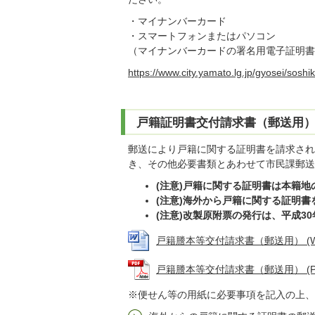
・マイナンバーカード
・スマートフォンまたはパソコン
（マイナンバーカードの署名用電子証明書
https://www.city.yamato.lg.jp/gyosei/so
戸籍証明書交付請求書（郵送用
郵送により戸籍に関する証明書を請求され
き、その他必要書類とあわせて市民課郵送
(注意)戸籍に関する証明書は本籍
(注意)海外から戸籍に関する証明
(注意)改製原附票の発行は、平成3
戸籍謄本等交付請求書（郵送用） (Wor
戸籍謄本等交付請求書（郵送用） (PDF
※便せん等の用紙に必要事項を記入の上、