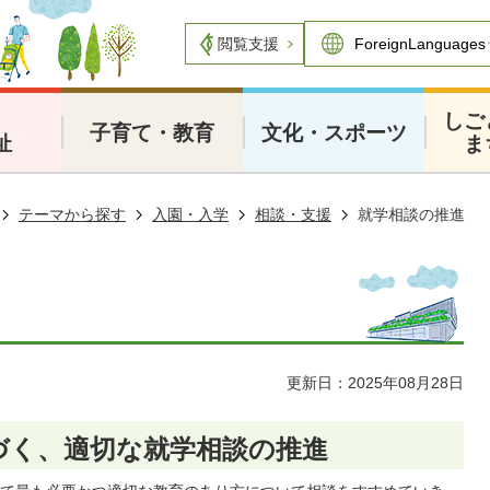
閲覧支援
・
しご
子育て・教育
文化・スポーツ
祉
ま
テーマから探す
入園・入学
相談・支援
就学相談の推進
更新日：2025年08月28日
づく、適切な就学相談の推進