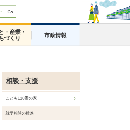
Go
と・産業・
市政情報
ちづくり
相談・支援
こども110番の家
就学相談の推進