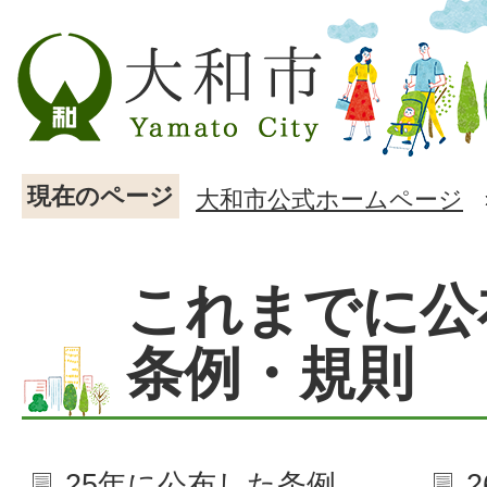
現在のページ
大和市公式ホームページ
これまでに公
条例・規則
25年に公布した条例、