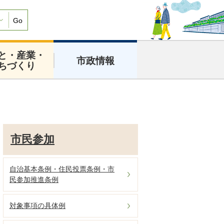
Go
と・産業・
市政情報
ちづくり
市民参加
自治基本条例・住民投票条例・市
民参加推進条例
対象事項の具体例