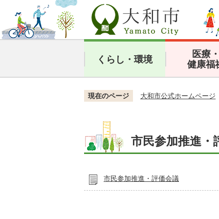
医療
くらし・環境
健康福
現在のページ
大和市公式ホームページ
市民参加推進・
市民参加推進・評価会議