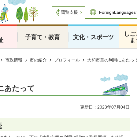
閲覧支援
・
しご
子育て・教育
文化・スポーツ
祉
ま
市政情報
市の紹介
プロフィール
大和市章の利用にあたっ
にあたって
更新日：2023年07月04日
続