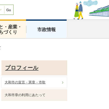
Go
と・産業・
市政情報
ちづくり
て
プロフィール
大和市の宣言・憲章・市歌
大和市章の利用にあたって