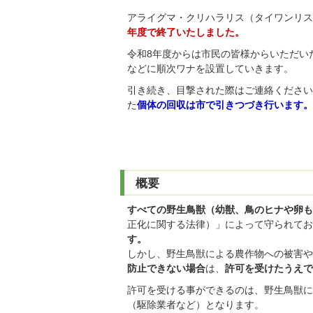
アライグマ・クリハラリス（タイワンリス
年度で終了いたしました。
令和8年度からは市民の皆様からいただい
などに順次ワナを設置していきます。
引き続き、目撃された際はご連絡ください
た
個体の回収は市で引きつづき行います。
概要
すべての野生鳥獣（幼獣、鳥のヒナや卵も
正化に関する法律）」によって守られてお
す。
しかし、野生鳥獣による農作物への被害や
防止できない場合
は、
許可を受けたうえで
許可を受ける事ができるのは、野生鳥獣に
（駆除業者など）となります。