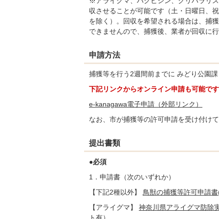
※アライグマ、ハクビシン、クリハラリス
収させることが可能です（土・日曜日、祝
を除く）。回収を希望される場合は、捕獲
できませんので、捕獲後、業者が回収に行
申請方法
捕獲等を行う2週間前までに みどり公園課
下記リンクからオンライン申請も可能です
e-kanagawa電子申請（外部リンク）
なお、市が捕獲等の許可申請を受け付けて
提出書類
●必須
1．申請書（次のいずれか）
【下記2種以外】
鳥獣の捕獲等許可申請書(Ex
【アライグマ】
神奈川県アライグマ防除実施計
ト有）