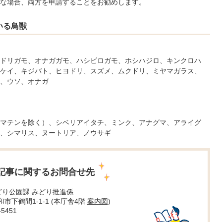
な場合、両方を申請することをお勧めします。
いる鳥獣
ドリガモ、オナガガモ、ハシビロガモ、ホシハジロ、キンクロハ
ケイ、キジバト、ヒヨドリ、スズメ、ムクドリ、ミヤマガラス、
、ウソ、オナガ
マテンを除く）、シベリアイタチ、ミンク、アナグマ、アライグ
、シマリス、ヌートリア、ノウサギ
記事に関するお問合せ先
どり公園課 みどり推進係
大和市下鶴間1-1-1 (本庁舎4階
案内図
)
5451