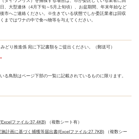
（タイワンリス）を捕獲する場合は、市が委託している業者に回
日、大型連休（4月下旬～5月上旬頃）、お盆期間、年末年始など
後市へご連絡ください。※生きている状態でしか委託業者は回収
くまではワナの中で食べ物等を与えてください。
 みどり推進係 宛に下記書類をご提出ください。（郵送可）
。
いる鳥獣はページ下部の一覧に記載されているものに限ります。
celファイル:37.4KB)
（複数シート有）
画に基づく捕獲等届出書(Excelファイル:27.7KB)
（複数シー