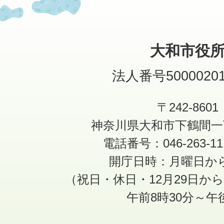
大和市役
法人番号50000201
〒242-8601
神奈川県大和市下鶴間一
電話番号：046-263-1
開庁日時：月曜日か
（祝日・休日・12月29日か
午前8時30分～午