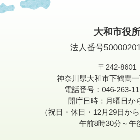
大和市役
法人番号50000201
〒242-8601
神奈川県大和市下鶴間一
電話番号：046-263-1
開庁日時：月曜日か
（祝日・休日・12月29日か
午前8時30分～午