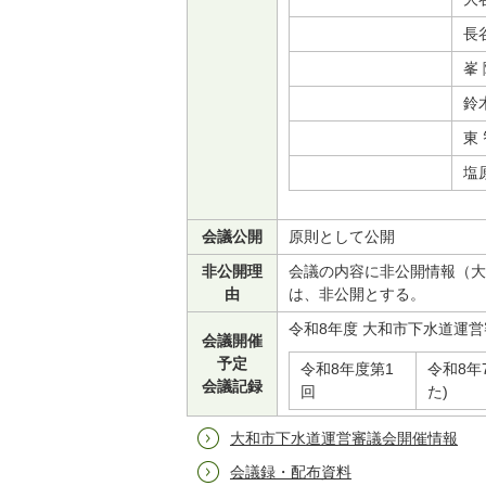
長
峯
鈴
東
塩
会議公開
原則として公開
非公開理
会議の内容に非公開情報（大
由
は、非公開とする。
令和8年度 大和市下水道運
会議開催
予定
令和8年度第1
令和8年
会議記録
回
た)
大和市下水道運営審議会開催情報
会議録・配布資料