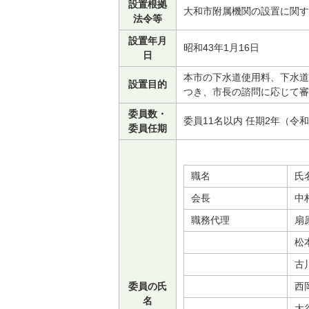
設置根拠
大和市附属機関の設置に関す
法令等
設置年月
昭和43年1月16日
日
本市の下水道使用料、下水道
設置目的
つき、市長の諮問に応じて審
委員数・
委員11名以内 任期2年（令和
委員任期
職名
氏
会長
中
職務代理
扇
松
古
委員の氏
西
名
大