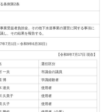
る条例第2条
事業受益者負担金、その他下水道事業の運営に関する事項に
議し、その結果を報告する。
7年7月1日～令和9年6月30日）
【令和8年7月17日 現在】
名
選任区分
村 一夫
市議会の議員
原 博
学識経験者
本 達夫
使用者
川 久美子
使用者
岡 久子
使用者
谷 勝也
使用者（公募）