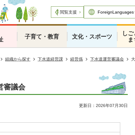
閲覧支援
・
しご
子育て・教育
文化・スポーツ
祉
ま
組織から探す
下水道経営課
経営係
下水道運営審議会
営審議会
更新日：2026年07月30日