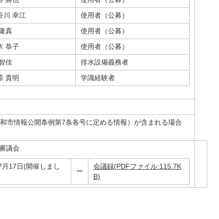
谷川 幸江
使用者（公募）
 隆真
使用者（公募）
木 恭子
使用者（公募）
 智佳
排水設備義務者
原 貴明
学識経験者
和市情報公開条例第7条各号に定める情報）が含まれる場合
営審議会
7月17日(開催しまし
会議録(PDFファイル:115.7K
ー
B)