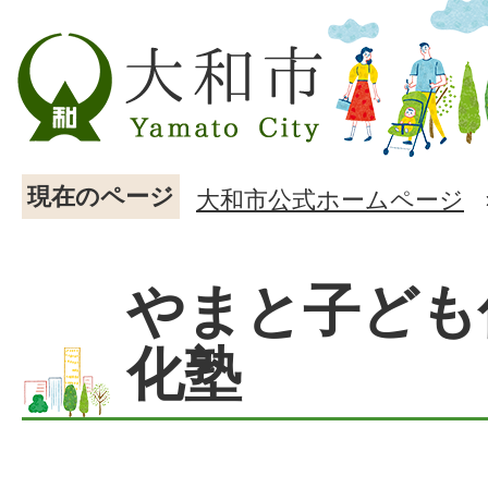
現在のページ
大和市公式ホームページ
やまと子ども
化塾