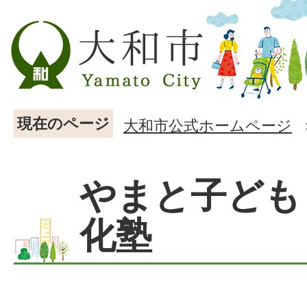
現在のページ
大和市公式ホームページ
やまと子ども
化塾