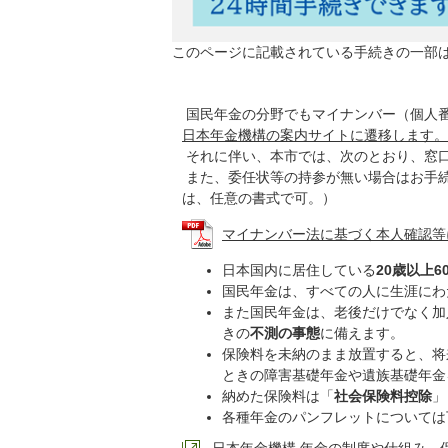
このページに記載されている手続きの一部
国民年金の分野でもマイナンバー（個人番
日本年金機構の案内サイトに遷移します。
それに伴い、本市では、次のとおり、窓
また、委任状等の持参が無い場合はお手
は、任意の書式で可。）
マイナンバー法に基づく本人確認等について
日本国内に居住している
20歳以上
国民年金は、すべての人に生涯にわ
また国民年金は、老後だけでなく加
きの
不測の事態
に備えます。
保険料を未納のまま放置すると、将
ときの障害基礎年金や遺族基礎年金
納めた保険料は「
社会保険料控除
」
各種年金のパンフレットについては