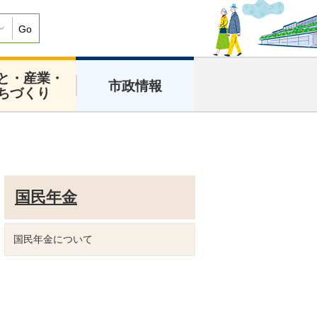
Go
と・産業・
市政情報
ちづくり
国民年金
国民年金について