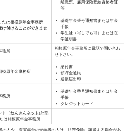
離職票、雇用保険受給資格者証
等
基礎年金番号通知書または年金
または相模原年金事務所
手帳
受け付けることができませ
学生証（写しでも可）または在
学証明書
相模原年金事務所に電話で問い合わ
事務所
せ下さい。
納付書
相模原年金事務所
預貯金通帳
通帳届出印
基礎年金番号通知書または年金
事務所
手帳
クレジットカード
ット（
ねんきんネット(外部
たは相模原年金事務所
受給者の人や、障害年金の受給者の人は、法定免除に該当する場合があ