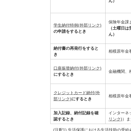
ん）
保険年金課
学生納付特例(外部リンク)
（土曜日は
の申請をするとき
ん）
納付書の再発行をすると
相模原年金
き
口座振替納付(外部リンク)
金融機関、
にするとき
クレジットカード納付(外
相模原年金
部リンク)
にするとき
加入記録、納付記録を確
インターネ
認するとき
リンク)
）ま
(注釈1) 生活保護における生活扶助の