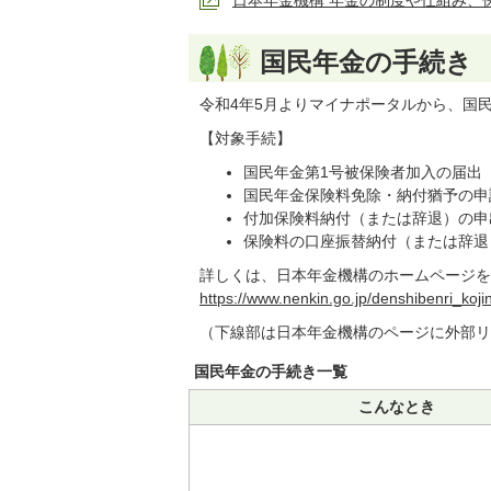
日本年金機構 年金の制度や仕組み、
国民年金の手続き
令和4年5月よりマイナポータルから、国
【対象手続】
国民年金第1号被保険者加入の届出
国民年金保険料免除・納付猶予の申
付加保険料納付（または辞退）の申
保険料の口座振替納付（または辞退
詳しくは、日本年金機構のホームページを
https://www.nenkin.go.jp/denshibenri_kojin
（下線部は日本年金機構のページに外部リ
国民年金の手続き一覧
こんなとき