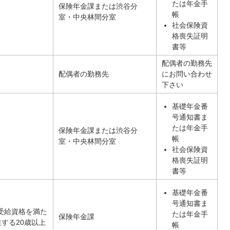
たは年金手
保険年金課または渋谷分
帳
室・中央林間分室
社会保険資
格喪失証明
書等
配偶者の勤務先
配偶者の勤務先
にお問い合わせ
下さい
基礎年金番
号通知書ま
たは年金手
保険年金課または渋谷分
帳
室・中央林間分室
社会保険資
格喪失証明
書等
基礎年金番
号通知書ま
受給資格を満た
たは年金手
保険年金課
する20歳以上
帳