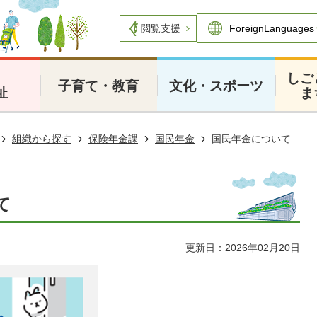
閲覧支援
・
しご
子育て・教育
文化・スポーツ
祉
ま
組織から探す
保険年金課
国民年金
国民年金について
て
更新日：2026年02月20日