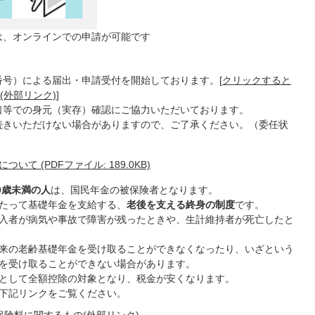
は、オンラインでの申請が可能です
号）による届出・申請受付を開始しております。[
クリックすると
(外部リンク)
]
口等での身元（実存）確認にご協力いただいております。
続きいただけない場合がありますので、ご了承ください。（委任状
 (PDFファイル: 189.0KB)
60歳未満の人
は、国民年金の被保険者となります。
たって基礎年金を支給する、
老後を支える終身の制度
です。
入者が病気や事故で障害が残ったときや、生計維持者が死亡したと
来の老齢基礎年金を受け取ることができなくなったり、いざという
を受け取ることができない場合があります。
として全額控除の対象となり、税金が安くなります。
下記リンクをご覧ください。