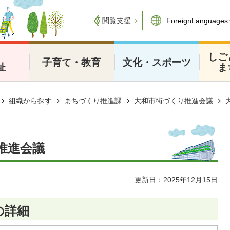
閲覧支援
・
しご
子育て・教育
文化・スポーツ
祉
ま
組織から探す
まちづくり推進課
大和市街づくり推進会議
推進会議
更新日：2025年12月15日
の詳細