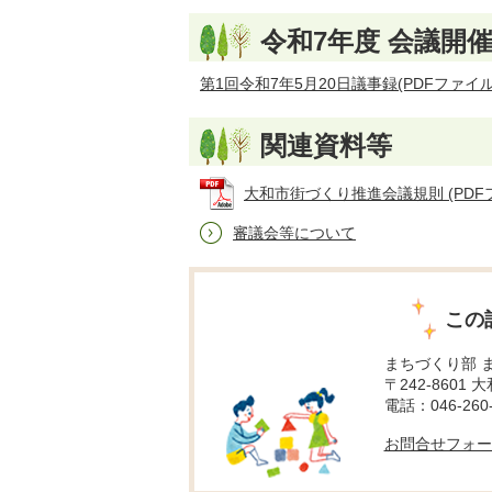
令和7年度 会議開
第1回令和7年5月20日議事録(PDFファイル:4
関連資料等
大和市街づくり推進会議規則 (PDFファイ
審議会等について
この
まちづくり部 
〒242-8601 
電話：046-260-
お問合せフォー