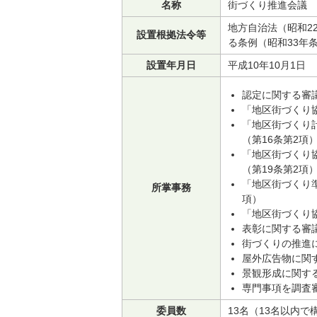
名称
街づくり推進会議
地方自治法（昭和2
設置根拠法令等
る条例（昭和33年
設置年月日
平成10年10月1日
認定に関する審議
「地区街づくり協
「地区街づくり計
（第16条第2項
「地区街づくり協
（第19条第2項
「地区街づくり
所掌事務
項）
「地区街づくり協
表彰に関する審議
街づくりの推進に
屋外広告物に関す
景観形成に関する
専門事項を調査
委員数
13名（13名以内で