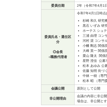
委員任期
2年（令和7年4月1
令和7年4月1日時点
杉崎 和久 研究
黒石 いずみ 研
ホーテス シュ
三浦 由理 コ
委員氏名・選任区
河村 奨 コンサ
分
小幡 剛志 関
大峰 英一 関
◎会長
栗山 隆太 関
○職務代理者
星野 澄佳 公
松本 あゆみ 
佐藤 知明 街
中林 一樹（専
松本 昭 （専門
会議公開
原則として公開
会議の内容に非公開
非公開理由
場合は、非公開とす