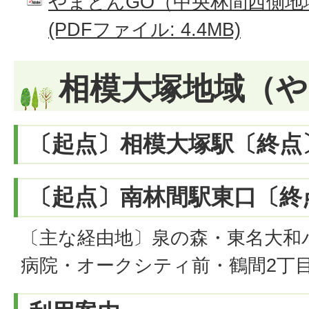
やまとんGO（中央林間西側地
(PDFファイル: 4.4MB)
相模大塚地域（や
〔起点〕相模大塚駅〔終点
〔起点〕南林間駅東口〔終
〔主な経由地〕泉の森・東名大和
病院・オークシティ前・鶴間2丁