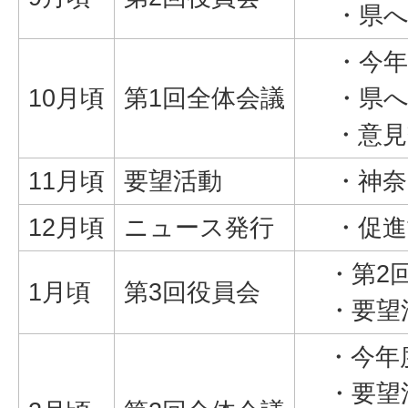
・県へ
・今年
10月頃
第1回全体会議
・県へ
・意見
11月頃
要望活動
・神奈
12月頃
ニュース発行
・促進
・第2
1月頃
第3回役員会
・要望
・今年
・要望