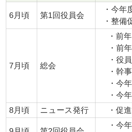
・今年
6月頃
第1回役員会
・整備
・前年
・前年
・役員
7月頃
総会
・幹事
・今年度
・今年度
8月頃
ニュース発行
・促進
・今年
9月頃
第2回役員会