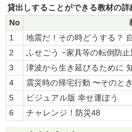
貸出しすることができる教材の詳
No
1
地震だ！その時どうする？ 
2
ふせごう −家具等の転倒防止
3
津波から生き延びるために 
4
震災時の帰宅行動 〜そのと
5
ビジュアル版 幸せ運ぼう
6
チャレンジ！防災48