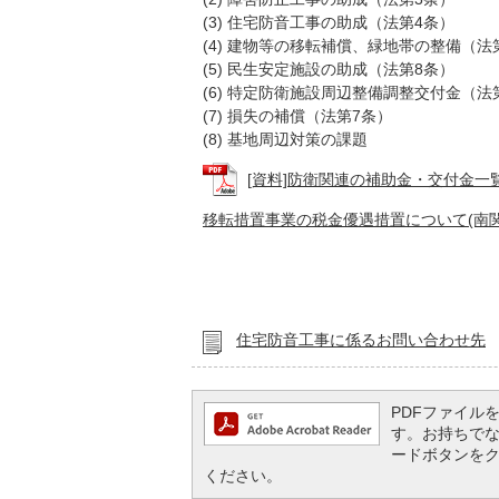
(3) 住宅防音工事の助成（法第4条）
(4) 建物等の移転補償、緑地帯の整備（法
(5) 民生安定施設の助成（法第8条）
(6) 特定防衛施設周辺整備調整交付金（法
(7) 損失の補償（法第7条）
(8) 基地周辺対策の課題
[資料]防衛関連の補助金・交付金一覧表 (
移転措置事業の税金優遇措置について(南
住宅防音工事に係るお問い合わせ先
PDFファイルを閲
す。お持ちでない方
ードボタンを
ください。