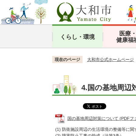
医療
くらし・環境
健康福
現在のページ
大和市公式ホームページ
4.国の基地周辺
国の基地周辺対策について (PDFファイル
(1) 防衛施設周辺の生活環境の整備等に関
(2) 障害防止工事の助成（法第3条）