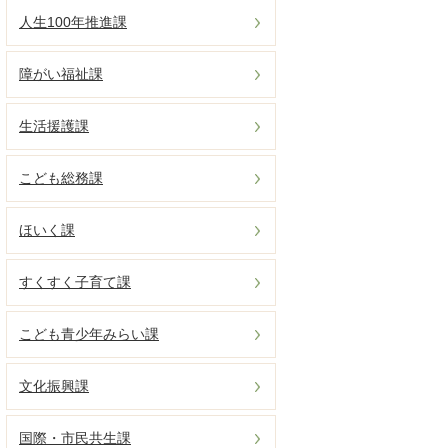
人生100年推進課
障がい福祉課
生活援護課
こども総務課
ほいく課
すくすく子育て課
こども青少年みらい課
文化振興課
国際・市民共生課