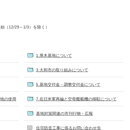
始（12/29～1/3）を除く）
1.厚木基地について
3.大和市の取り組みについて
5.基地交付金・調整交付金について
有地の使用
7.在日米軍再編と空母艦載機の移駐について
基地対策関連の市刊行物・広報
住宅防音工事に係るお問い合わせ先