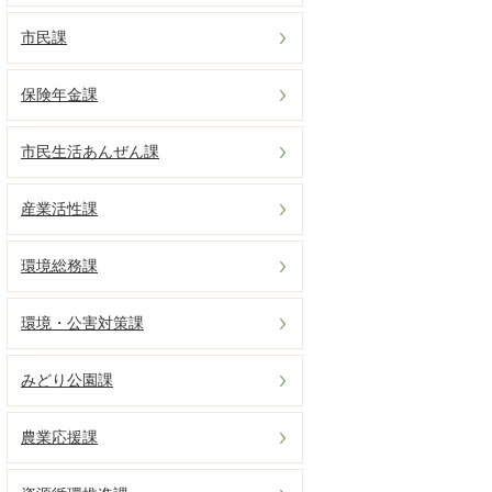
市民課
保険年金課
市民生活あんぜん課
産業活性課
環境総務課
環境・公害対策課
みどり公園課
農業応援課