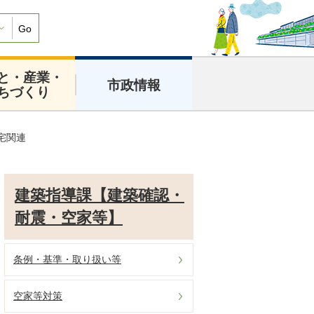
Go
と・産業・
市政情報
ちづくり
宅関連
建築指導課【建築確認・
耐震・空家等】
条例・基準・取り扱い等
空家等対策