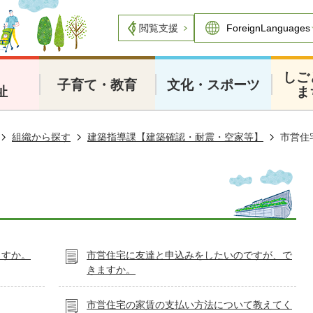
閲覧支援
・
しご
子育て・教育
文化・スポーツ
祉
ま
組織から探す
建築指導課【建築確認・耐震・空家等】
市営住
ますか。
市営住宅に友達と申込みをしたいのですが、で
きますか。
市営住宅の家賃の支払い方法について教えてく