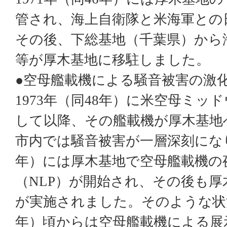
管され、海上自衛隊と米海軍との
その後、下総基地（千葉県）から
等が厚木基地に移駐しました。
●空母艦載機による騒音被害の激
1973
年（同
48
年）に米空母ミッド
して以降、その艦載機が厚木基地
市内では騒音被害が一層深刻にな
年）には厚木基地で空母艦載機の
（
NLP
）が開始され、その後も厚
が実施されました。そのような状
年）頃からは空母艦載機による展