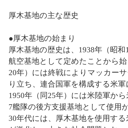
厚木基地の主な歴史
●厚木基地の始まり
厚木基地の歴史は、
1938
年（昭和
航空基地として定めたことから始
20
年）には終戦によりマッカーサ
り立ち、連合国軍を構成する米軍
1950
年（同
25
年）には米陸軍から
7
艦隊の後方支援基地として使用
30
年代には、厚木基地を使用する