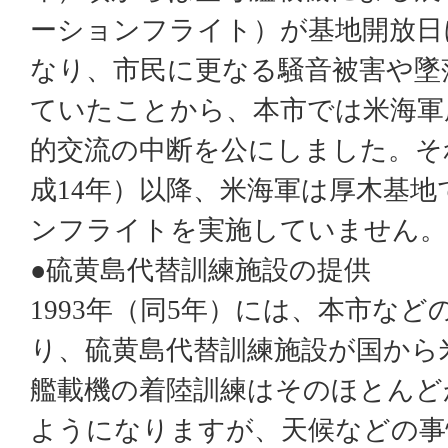
ーションフライト）が基地開放日
なり、市民に更なる騒音被害や墜
ていたことから、本市では米海軍
的交流の中断を公にしました。そ
成
14
年）以降、米海軍は厚木基地
ンフライトを実施していません。
●硫黄島代替訓練施設の提供
1993
年（同
5
年）には、本市など
り、硫黄島代替訓練施設が国から
艦載機の着陸訓練はそのほとんど
ようになりますが、天候などの事