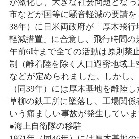
が激化し、大きな社会問題となっ
市などが国等に騒音軽減の要請を
38
年）に日米両政府が「厚木飛行
軽減措置」に合意し、飛行時間の
午前
6
時まで全ての活動は原則禁
制（離着陸を除く人口過密地域上
などが定められました。しかし、
（同
39
年）には厚木基地を離陸し
草柳の鉄工所に墜落し、工場関係
いう痛ましい事故が発生していま
●海上自衛隊の移駐
1971
年（同
46
年）には厚木基地の