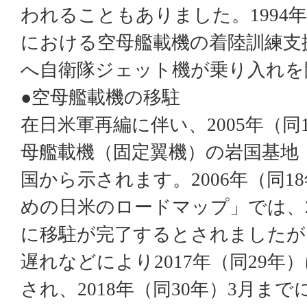
われることもありました。
1994
年
における空母艦載機の着陸訓練支
へ自衛隊ジェット機が乗り入れを
●空母艦載機の移駐
在日米軍再編に伴い、
2005
年（同
母艦載機（固定翼機）の岩国基地
国から示されます。
2006
年（同
18
めの日米のロードマップ」では、
に移駐が完了するとされましたが
遅れなどにより
2017
年（同
29
年）
され、
2018
年（同
30
年）
3
月まで