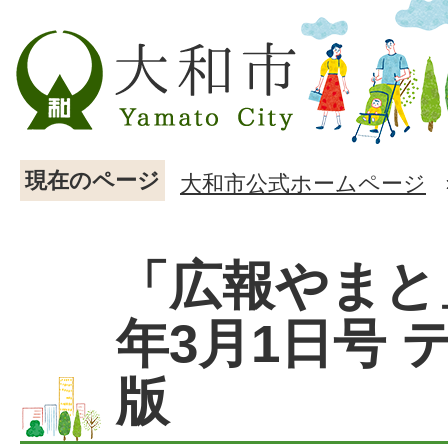
現在のページ
大和市公式ホームページ
「広報やまと
年3月1日号 
版