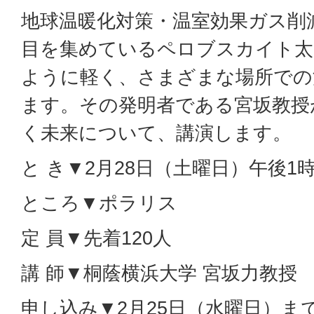
地球温暖化対策・温室効果ガス削
目を集めているペロブスカイト太
ように軽く、さまざまな場所での
ます。その発明者である宮坂教授
く未来について、講演します。
と き▼2月28日（土曜日）午後1時
ところ▼ポラリス
定 員▼先着120人
講 師▼桐蔭横浜大学 宮坂力教授
申し込み▼2月25日（水曜日）ま