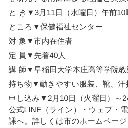
と き▼3月11日（水曜日）午前10
ところ▼保健福祉センター
対 象▼市内在住者
定 員▼先着40人
講 師▼早稲田大学本庄高等学院教
持ち物▼動きやすい服装、靴、汗
申し込み▼2月10日（火曜日）～
公式LINE（ライン）・ウェブ・
課へ。詳しくは市のホームページ