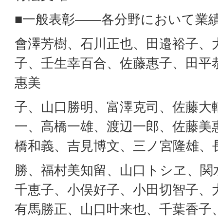
■一般表彰――各分野において業
會澤芳樹、石川正也、田邉裕子、
子、壬生幸百合、佐藤惠子、田平
惠美
子、山口勝明、富澤克司、佐藤大
一、高橋一雄、渡辺一郎、佐藤美
橋和義、吉見博文、三ノ宮隆雄、
勝、福村美知留、山口トシヱ、関
千恵子、小俣好子、小田切智子、
有馬勝正、山口叶来也、千葉香子