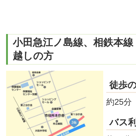
小田急江ノ島線、相鉄本線
越しの方
徒歩
約25
バス