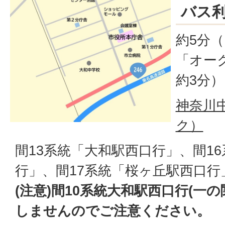
バス
約5分
「オー
約3分）
神奈川
ク）
間13系統「大和駅西口行」、間1
行」、間17系統「桜ヶ丘駅西口行
(注意)間10系統大和駅西口行(一
しませんのでご注意ください。