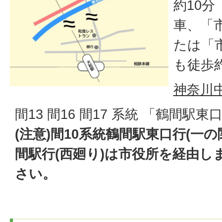
約10
車、「
たは「
も徒歩
神奈川
間13 間16 間17 系統 「鶴間駅東
(注意)間10系統鶴間駅東口行(一の
間駅行(西廻り)は市役所を経由し
さい。