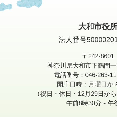
大和市役
法人番号50000201
〒242-8601
神奈川県大和市下鶴間一
電話番号：046-263-1
開庁日時：月曜日か
（祝日・休日・12月29日か
午前8時30分～午