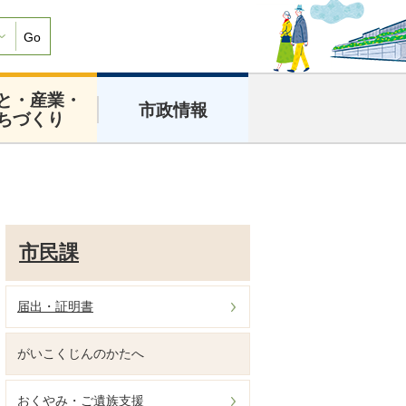
Go
と・産業・
市政情報
ちづくり
市民課
届出・証明書
がいこくじんのかたへ
おくやみ・ご遺族支援