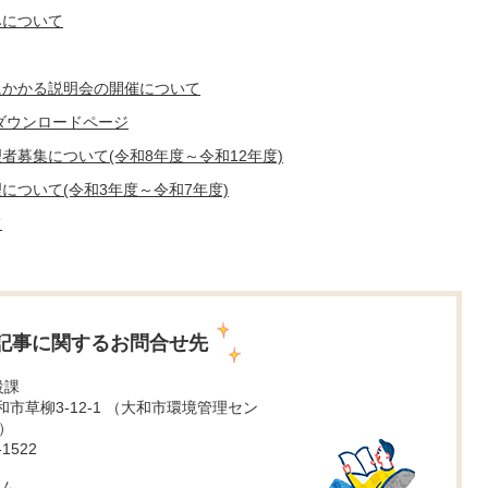
みについて
にかかる説明会の開催について
ダウンロードページ
募集について(令和8年度～令和12年度)
について(令和3年度～令和7年度)
て
記事に関するお問合せ先
設課
 大和市草柳3-12-1 （大和市環境管理セン
）
1522
ム