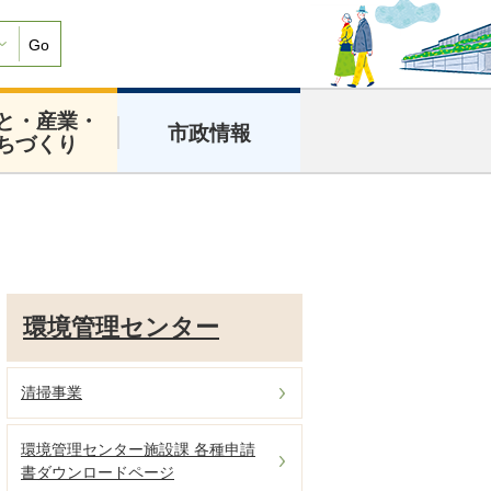
Go
と・産業・
市政情報
ちづくり
環境管理センター
清掃事業
環境管理センター施設課 各種申請
書ダウンロードページ