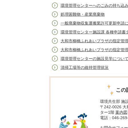
環境管理センターへのごみの持ち込
処理困難物・産業廃棄物
一般廃棄物収集運搬業許可更新申請
環境管理センター施設課 各種申請書
大和市柳橋ふれあいプラザの指定管理者
大和市柳橋ふれあいプラザの指定管理
環境管理センターの施設見学につい
清掃工場等の維持管理状況
この
環境共生部 施
〒242-0026
ター1階
案内図
電話：046-269-
お問合せフォー