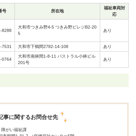
福祉車両対
番号
所在地
応
大和市つきみ野4-5 つきみ野ビレジB2-20
4-8288
あり
5
6-7531
大和市下鶴間2782-14-108
あり
大和市南林間1-8-11 パストラル小林ビル
9-0764
あり
201号
記事に関するお問合せ先
 障がい福祉課