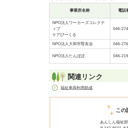
事業所名称
電話
NPO法人ワーカーズコレクテ
ィブ
046-27
ケアびーくる
NPO法人大和市腎友会
046-27
NPO法人たんぽぽ
046-21
関連リンク
福祉車両利用助成
この
あんしん福祉部