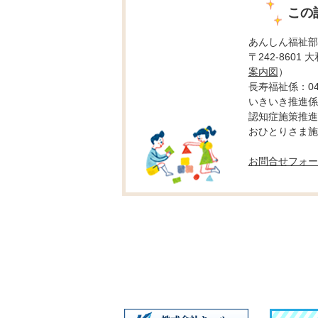
この
あんしん福祉部
〒242-8601
案内図
）
長寿福祉係：046-
いきいき推進係：0
認知症施策推進係：
おひとりさま施策推
お問合せフォー