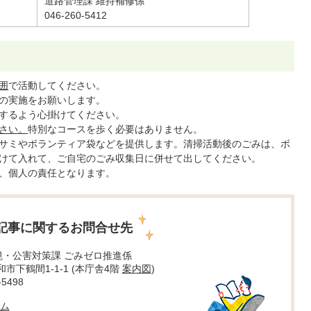
道路管理課 維持補修係
046-260-5412
囲
で活動してください。
の実施をお願いします。
するよう心掛けてください。
さい。
特別なコースを歩く必要はありません。
サミやボランティア袋などを提供します。清掃活動後のごみは、ボ
けて入れて、ご自宅のごみ収集日に併せて出してください。
、個人の責任となります。
記事に関するお問合せ先
境・公害対策課 ごみゼロ推進係
大和市下鶴間1-1-1 (本庁舎4階
案内図
)
5498
ム