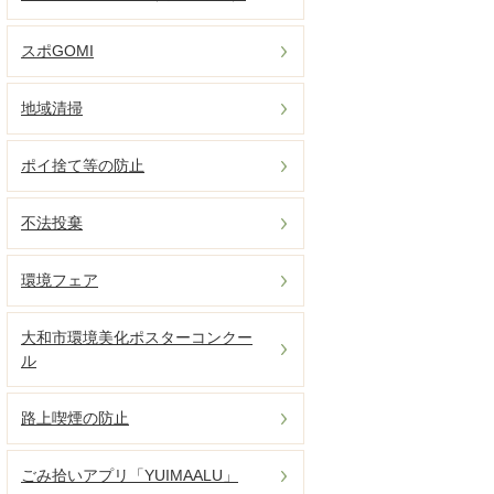
スポGOMI
地域清掃
ポイ捨て等の防止
不法投棄
環境フェア
大和市環境美化ポスターコンクー
ル
路上喫煙の防止
ごみ拾いアプリ「YUIMAALU」