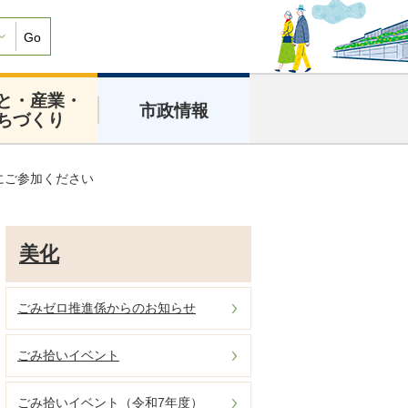
Go
と・産業・
市政情報
ちづくり
にご参加ください
美化
ごみゼロ推進係からのお知らせ
ごみ拾いイベント
ごみ拾いイベント（令和7年度）