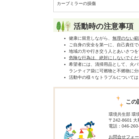
カーブミラーの損傷
活動時の注意事項
健康に留意しながら、
無理のない範
ご自身の安全を第一に、自己責任で
地域の方や行き交う人とあいさつを
危険な行為は、絶対にしないでくだ
希望者には、清掃用品として、火バ
ランティア袋に可燃物と不燃物に分
活動中の様々なトラブルについては
この
環境共生部 環
〒242-8601 
電話：046-260-
お問合せフォー